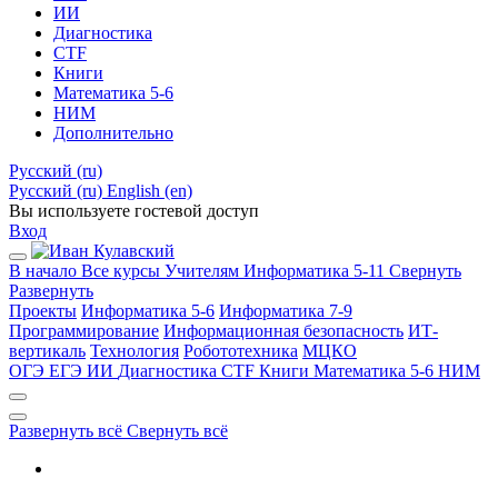
ИИ
Диагностика
CTF
Книги
Математика 5-6
НИМ
Дополнительно
Русский ‎(ru)‎
Русский ‎(ru)‎
English ‎(en)‎
Вы используете гостевой доступ
Вход
В начало
Все курсы
Учителям
Информатика 5-11
Свернуть
Развернуть
Проекты
Информатика 5-6
Информатика 7-9
Программирование
Информационная безопасность
ИТ-
вертикаль
Технология
Робототехника
МЦКО
ОГЭ
ЕГЭ
ИИ
Диагностика
CTF
Книги
Математика 5-6
НИМ
Развернуть всё
Свернуть всё