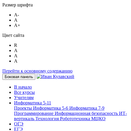
Размер шрифта
A-
A
A+
Цвет сайта
R
A
A
A
Перейти к основному содержанию
Боковая панель
В начало
Все курсы
Учителям
Информатика 5-11
Проекты
Информатика 5-6
Информатика 7-9
Программирование
Информационная безопасность
ИТ-
вертикаль
Технология
Робототехника
МЦКО
ОГЭ
ЕГЭ