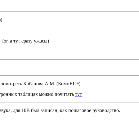
)
or, а тут сразу ужасы)
 посмотреть Кабанова А.М. (КомпЕГЭ).
ктронных таблицах можно почитать
тут
звука, для 10В был записан, как пошаговое руководство.