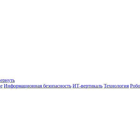
вернуть
е
Информационная безопасность
ИТ-вертикаль
Технология
Робо