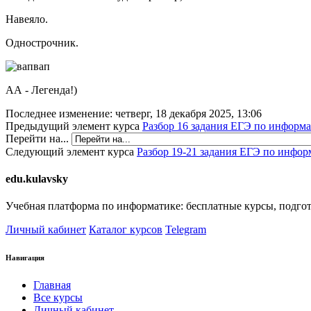
Навеяло.
Однострочник.
АА - Легенда!)
Последнее изменение: четверг, 18 декабря 2025, 13:06
Предыдущий элемент курса
Разбор 16 задания ЕГЭ по информа
Перейти на...
Следующий элемент курса
Разбор 19-21 задания ЕГЭ по информ
edu.kulavsky
Учебная платформа по информатике: бесплатные курсы, подго
Личный кабинет
Каталог курсов
Telegram
Навигация
Главная
Все курсы
Личный кабинет