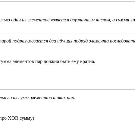
лько один из элементов является двузначным числом, а
сумма э
 парой подразумевается два идущих подряд элемента последоват
сумма элементов пар должна быть ему кратна.
льную из сумм элементов таких пар.
о про XOR сумму)
.