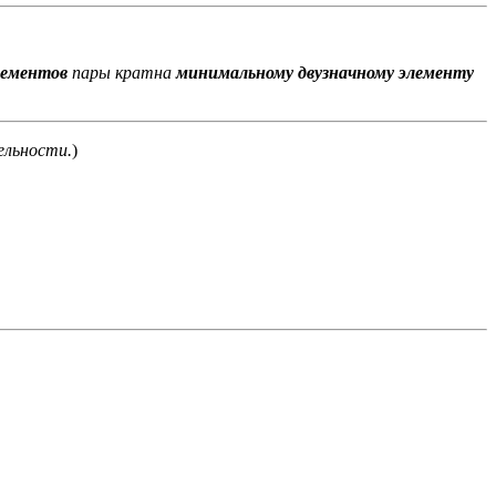
лементов
пары кратна
минимальному двузначному элементу
ельности.
)