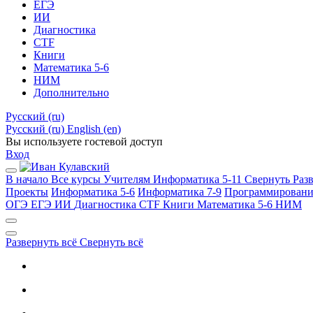
ЕГЭ
ИИ
Диагностика
CTF
Книги
Математика 5-6
НИМ
Дополнительно
Русский ‎(ru)‎
Русский ‎(ru)‎
English ‎(en)‎
Вы используете гостевой доступ
Вход
В начало
Все курсы
Учителям
Информатика 5-11
Свернуть
Раз
Проекты
Информатика 5-6
Информатика 7-9
Программировани
ОГЭ
ЕГЭ
ИИ
Диагностика
CTF
Книги
Математика 5-6
НИМ
Развернуть всё
Свернуть всё