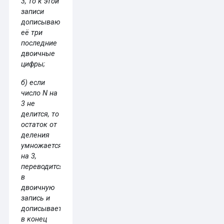
3, то к этой
записи
дописываются
её три
последние
двоичные
цифры;
б) если
число N на
3 не
делится, то
остаток от
деления
умножается
на 3,
переводится
в
двоичную
запись и
дописывается
в конец