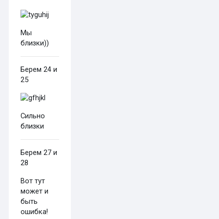
Мы
близки))
Берем 24 и
25
Сильно
близки
Берем 27 и
28
Вот тут
может и
быть
ошибка!