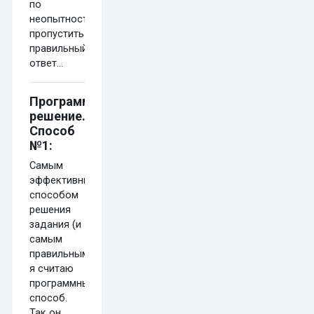
по
неопытности
пропустить
правильный
ответ...
Программное
решение.
Способ
№1:
Самым
эффективным
способом
решения
задания (и
самым
правильным)
я считаю
программный
способ.
Так он