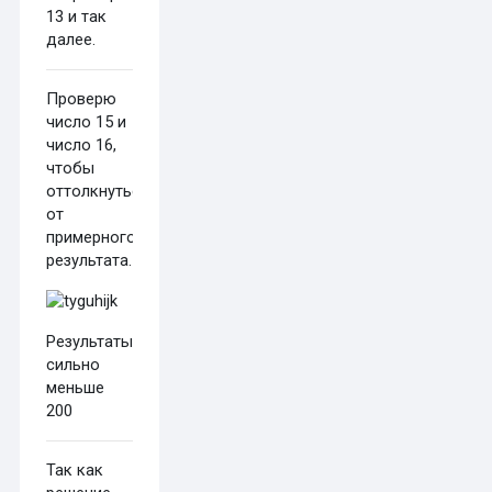
13 и так
далее.
Проверю
число 15 и
число 16,
чтобы
оттолкнуться
от
примерного
результата.
Результаты
сильно
меньше
200
Так как