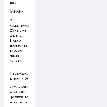
на 3
К
сожалению,
25 на 3 не
делится.
Нужно
проверить
вторую
часть
условия.
Переходим
к пункту б)
если число
N на 3 не
делится, то
остаток от