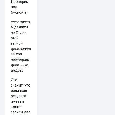
Проверим
под
буквой а)
если число
N делится
на 3, то к
этой
записи
дописываются
её три
последние
двоичные
цифры;
Это
значит, что
если наш
результат
имеет в
конце
записи две