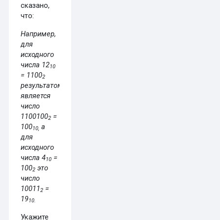
сказано,
что:
Например,
для
исходного
числа 12
10
= 1100
2
результатом
является
число
1100100
=
2
100
а
10
,
для
исходного
числа 4
=
10
100
это
2
число
10011
=
2
19
10
.
Укажите