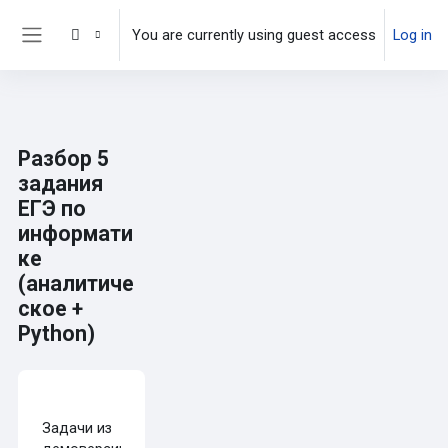
Skip to main content
You are currently using guest access
Log in
Side panel
Разбор 5
задания
ЕГЭ по
информати
ке
(аналитиче
ское +
Python)
Completion requirements
Задачи из