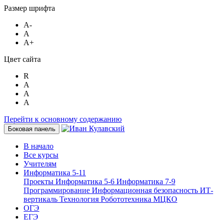
Размер шрифта
A-
A
A+
Цвет сайта
R
A
A
A
Перейти к основному содержанию
Боковая панель
В начало
Все курсы
Учителям
Информатика 5-11
Проекты
Информатика 5-6
Информатика 7-9
Программирование
Информационная безопасность
ИТ-
вертикаль
Технология
Робототехника
МЦКО
ОГЭ
ЕГЭ