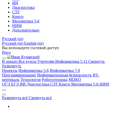
ИИ
Диагностика
CTF
Книги
Математика 5-6
НИМ
Дополнительно
Русский ‎(ru)‎
Русский ‎(ru)‎
English ‎(en)‎
Вы используете гостевой доступ
Вход
В начало
Все курсы
Учителям
Информатика 5-11
Свернуть
Развернуть
Проекты
Информатика 5-6
Информатика 7-9
Программирование
Информационная безопасность
ИТ-
вертикаль
Технология
Робототехника
МЦКО
ОГЭ
ЕГЭ
ИИ
Диагностика
CTF
Книги
Математика 5-6
НИМ
Развернуть всё
Свернуть всё