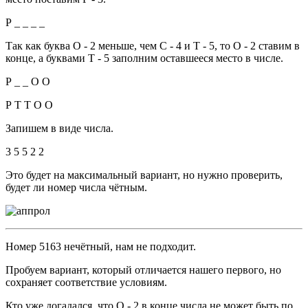
Р _ _ _ _
Так как буква О - 2 меньше, чем С - 4 и Т - 5, то О - 2 ставим в
конце, а буквами Т - 5 заполним оставшееся место в числе.
Р _ _ О О
Р Т Т О О
Запишем в виде числа.
3 5 5 2 2
Это будет на максимальный вариант, но нужно проверить,
будет ли номер числа чётным.
Номер 5163 нечётный, нам не подходит.
Пробуем вариант, который отличается нашего первого, но
сохраняет соответствие условиям.
Кто уже догадался, что О - 2 в конце числа не может быть по