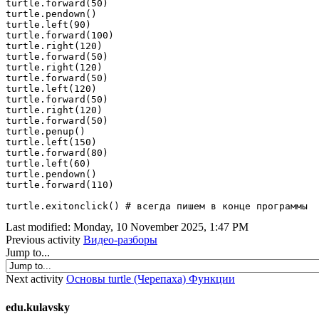
turtle.forward(50)

turtle.pendown()

turtle.left(90)

turtle.forward(100)

turtle.right(120)

turtle.forward(50)

turtle.right(120)

turtle.forward(50)

turtle.left(120)

turtle.forward(50)

turtle.right(120)

turtle.forward(50)

turtle.penup()

turtle.left(150)

turtle.forward(80)

turtle.left(60)

turtle.pendown()

turtle.forward(110)

Last modified: Monday, 10 November 2025, 1:47 PM
Previous activity
Видео-разборы
Jump to...
Next activity
Основы turtle (Черепаха) Функции
edu.kulavsky