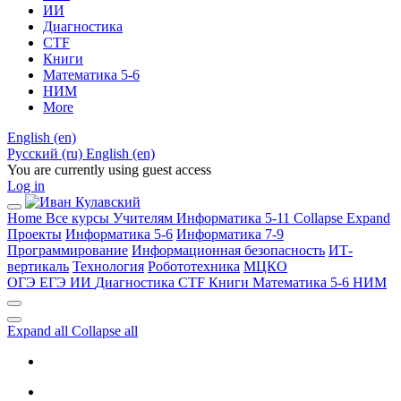
ИИ
Диагностика
CTF
Книги
Математика 5-6
НИМ
More
English ‎(en)‎
Русский ‎(ru)‎
English ‎(en)‎
You are currently using guest access
Log in
Home
Все курсы
Учителям
Информатика 5-11
Collapse
Expand
Проекты
Информатика 5-6
Информатика 7-9
Программирование
Информационная безопасность
ИТ-
вертикаль
Технология
Робототехника
МЦКО
ОГЭ
ЕГЭ
ИИ
Диагностика
CTF
Книги
Математика 5-6
НИМ
Expand all
Collapse all