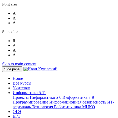
Font size
A-
A
A+
Site color
R
A
A
A
Skip to main content
Side panel
Home
Все курсы
Учителям
Информатика 5-11
Проекты
Информатика 5-6
Информатика 7-9
Программирование
Информационная безопасность
ИТ-
вертикаль
Технология
Робототехника
МЦКО
ОГЭ
ЕГЭ