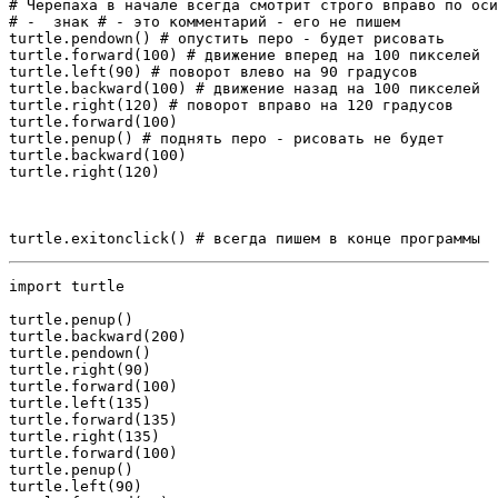
# Черепаха в начале всегда смотрит строго вправо по оси
# -  знак # - это комментарий - его не пишем

turtle.pendown() # опустить перо - будет рисовать

turtle.forward(100) # движение вперед на 100 пикселей

turtle.left(90) # поворот влево на 90 градусов

turtle.backward(100) # движение назад на 100 пикселей

turtle.right(120) # поворот вправо на 120 градусов

turtle.forward(100)

turtle.penup() # поднять перо - рисовать не будет

turtle.backward(100)

turtle.right(120)

turtle.exitonclick() # всегда пишем в конце программы
import turtle

turtle.penup()

turtle.backward(200)

turtle.pendown()

turtle.right(90)

turtle.forward(100)

turtle.left(135)

turtle.forward(135)

turtle.right(135)

turtle.forward(100)

turtle.penup()

turtle.left(90)
