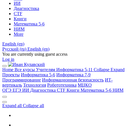
ИИ
Диагностика
CTF
Книги
Математика 5-6
НИМ
More
English ‎(en)‎
Русский ‎(ru)‎
English ‎(en)‎
You are currently using guest access
Log in
Home
Все курсы
Учителям
Информатика 5-11
Collapse
Expand
Проекты
Информатика 5-6
Информатика 7-9
Программирование
Информационная безопасность
ИТ-
вертикаль
Технология
Робототехника
МЦКО
ОГЭ
ЕГЭ
ИИ
Диагностика
CTF
Книги
Математика 5-6
НИМ
Expand all
Collapse all