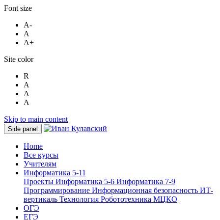
Font size
A-
A
A+
Site color
R
A
A
A
Skip to main content
Side panel
Home
Все курсы
Учителям
Информатика 5-11
Проекты
Информатика 5-6
Информатика 7-9
Программирование
Информационная безопасность
ИТ-
вертикаль
Технология
Робототехника
МЦКО
ОГЭ
ЕГЭ