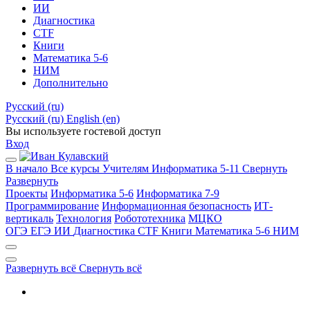
ИИ
Диагностика
CTF
Книги
Математика 5-6
НИМ
Дополнительно
Русский ‎(ru)‎
Русский ‎(ru)‎
English ‎(en)‎
Вы используете гостевой доступ
Вход
В начало
Все курсы
Учителям
Информатика 5-11
Свернуть
Развернуть
Проекты
Информатика 5-6
Информатика 7-9
Программирование
Информационная безопасность
ИТ-
вертикаль
Технология
Робототехника
МЦКО
ОГЭ
ЕГЭ
ИИ
Диагностика
CTF
Книги
Математика 5-6
НИМ
Развернуть всё
Свернуть всё