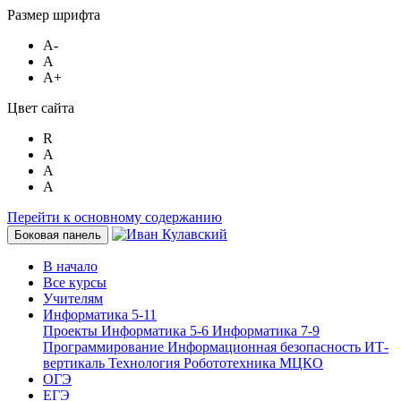
Размер шрифта
A-
A
A+
Цвет сайта
R
A
A
A
Перейти к основному содержанию
Боковая панель
В начало
Все курсы
Учителям
Информатика 5-11
Проекты
Информатика 5-6
Информатика 7-9
Программирование
Информационная безопасность
ИТ-
вертикаль
Технология
Робототехника
МЦКО
ОГЭ
ЕГЭ