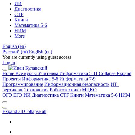
ИИ
Диагностика
CTF
Книги
Математика 5-6
НИМ
More
English ‎(en)‎
Русский ‎(ru)‎
English ‎(en)‎
You are currently using guest access
Log in
Home
Все курсы
Учителям
Информатика 5-11
Collapse
Expand
Проекты
Информатика 5-6
Информатика 7-9
Программирование
Информационная безопасность
ИТ-
вертикаль
Технология
Робототехника
МЦКО
ОГЭ
ЕГЭ
ИИ
Диагностика
CTF
Книги
Математика 5-6
НИМ
Expand all
Collapse all