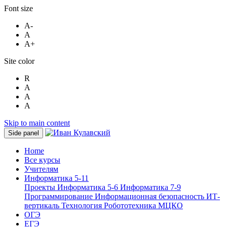
Font size
A-
A
A+
Site color
R
A
A
A
Skip to main content
Side panel
Home
Все курсы
Учителям
Информатика 5-11
Проекты
Информатика 5-6
Информатика 7-9
Программирование
Информационная безопасность
ИТ-
вертикаль
Технология
Робототехника
МЦКО
ОГЭ
ЕГЭ