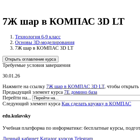
7Ж шар в КОМПАС 3D LT
Технология 6-9 класс
Основы 3D-моделирования
7Ж шар в КОМПАС 3D LT
Открыть оглавление курса
Требуемые условия завершения
30.01.26
Нажмите на ссылку
7Ж шар в КОМПАС 3D LT
, чтобы открыть 
Предыдущий элемент курса
7Е домино база
Перейти на...
Следующий элемент курса
Как сделать кружку в КОМПАС
edu.kulavsky
Учебная платформа по информатике: бесплатные курсы, подго
Личный кабинет
Каталог курсов
Telegram