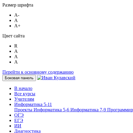
Размер шрифта
A-
A
A+
Цвет сайта
R
A
A
A
Перейти к основному содержанию
Боковая панель
В начало
Все курсы
Учителям
Информатика 5-11
Проекты
Информатика 5-6
Информатика 7-9
Программир
ОГЭ
ЕГЭ
ИИ
Диагностика