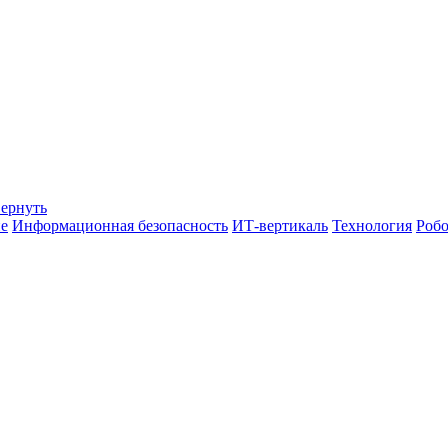
вернуть
е
Информационная безопасность
ИТ-вертикаль
Технология
Робо