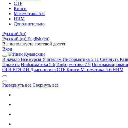
CTF
Книги
Математика 5-6
НИМ
Дополнительно
Русский ‎(ru)‎
Русский ‎(ru)‎
English ‎(en)‎
Вы используете гостевой доступ
Вход
В начало
Все курсы
Учителям
Информатика 5-11
Свернуть
Раз
Проекты
Информатика 5-6
Информатика 7-9
Программировани
ОГЭ
ЕГЭ
ИИ
Диагностика
CTF
Книги
Математика 5-6
НИМ
Развернуть всё
Свернуть всё