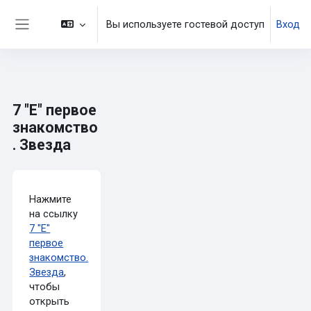
Перейти к основному содержанию
Вы используете гостевой доступ
Вход
Боковая панель
7 "Е" первое
знакомство
. Звезда
Требуемые условия завершения
Нажмите
на ссылку
7 "Е"
первое
знакомство.
Звезда
,
чтобы
открыть