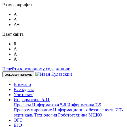
Размер шрифта
A-
A
A+
Цвет сайта
R
A
A
A
Перейти к основному содержанию
Боковая панель
В начало
Все курсы
Учителям
Информатика 5-11
Проекты
Информатика 5-6
Информатика 7-9
Программирование
Информационная безопасность
ИТ-
вертикаль
Технология
Робототехника
МЦКО
ОГЭ
ЕГЭ