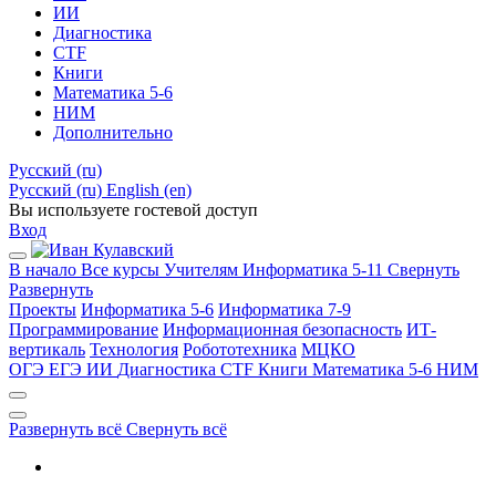
ИИ
Диагностика
CTF
Книги
Математика 5-6
НИМ
Дополнительно
Русский ‎(ru)‎
Русский ‎(ru)‎
English ‎(en)‎
Вы используете гостевой доступ
Вход
В начало
Все курсы
Учителям
Информатика 5-11
Свернуть
Развернуть
Проекты
Информатика 5-6
Информатика 7-9
Программирование
Информационная безопасность
ИТ-
вертикаль
Технология
Робототехника
МЦКО
ОГЭ
ЕГЭ
ИИ
Диагностика
CTF
Книги
Математика 5-6
НИМ
Развернуть всё
Свернуть всё