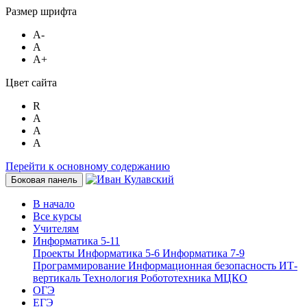
Размер шрифта
A-
A
A+
Цвет сайта
R
A
A
A
Перейти к основному содержанию
Боковая панель
В начало
Все курсы
Учителям
Информатика 5-11
Проекты
Информатика 5-6
Информатика 7-9
Программирование
Информационная безопасность
ИТ-
вертикаль
Технология
Робототехника
МЦКО
ОГЭ
ЕГЭ