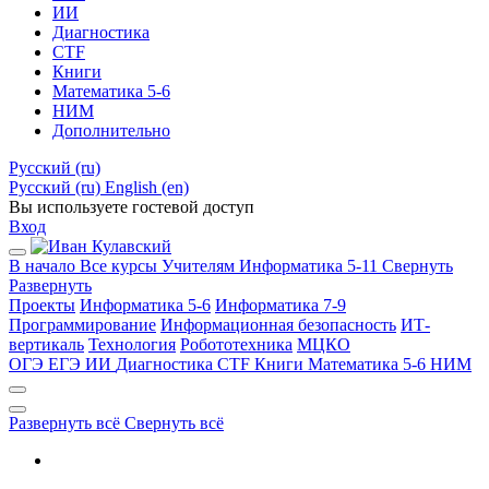
ИИ
Диагностика
CTF
Книги
Математика 5-6
НИМ
Дополнительно
Русский ‎(ru)‎
Русский ‎(ru)‎
English ‎(en)‎
Вы используете гостевой доступ
Вход
В начало
Все курсы
Учителям
Информатика 5-11
Свернуть
Развернуть
Проекты
Информатика 5-6
Информатика 7-9
Программирование
Информационная безопасность
ИТ-
вертикаль
Технология
Робототехника
МЦКО
ОГЭ
ЕГЭ
ИИ
Диагностика
CTF
Книги
Математика 5-6
НИМ
Развернуть всё
Свернуть всё