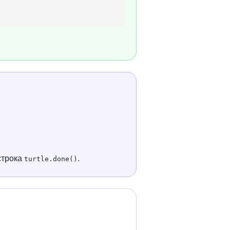
строка
.
turtle.done()