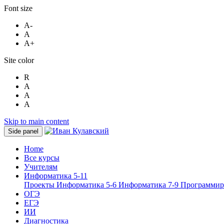
Font size
A-
A
A+
Site color
R
A
A
A
Skip to main content
Side panel
Home
Все курсы
Учителям
Информатика 5-11
Проекты
Информатика 5-6
Информатика 7-9
Программир
ОГЭ
ЕГЭ
ИИ
Диагностика