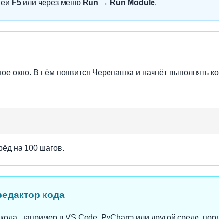
шей
F5
или через меню
Run → Run Module
.
ное окно. В нём появится Черепашка и начнёт выполнять к
рёд на 100 шагов.
 редактор кода
кода, например в VS Code, PyCharm или другой среде, пор