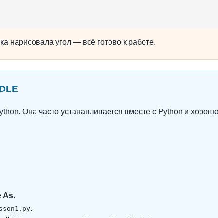
а нарисовала угол — всё готово к работе.
IDLE
ython. Она часто устанавливается вместе с Python и хорош
e As
.
.
sson1.py