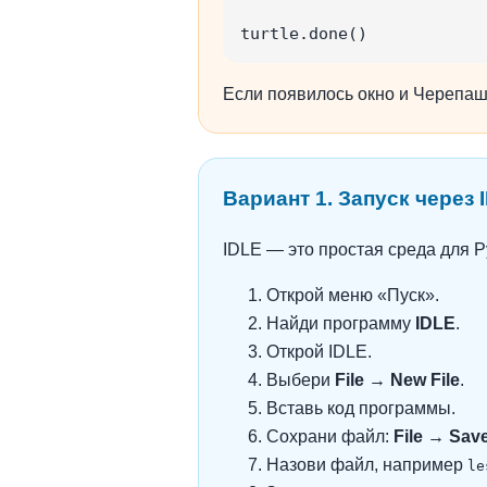
turtle.done()
Если появилось окно и Черепашк
Вариант 1. Запуск через 
IDLE — это простая среда для P
Открой меню «Пуск».
Найди программу
IDLE
.
Открой IDLE.
Выбери
File → New File
.
Вставь код программы.
Сохрани файл:
File → Sav
Назови файл, например
le