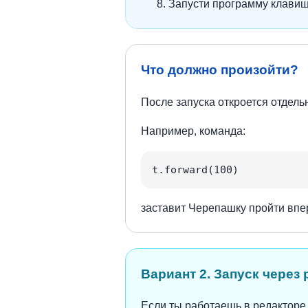
Запусти программу клави
Что должно произойти?
После запуска откроется отдель
Например, команда:
t.forward(100)
заставит Черепашку пройти впе
Вариант 2. Запуск через
Если ты работаешь в редакторе 