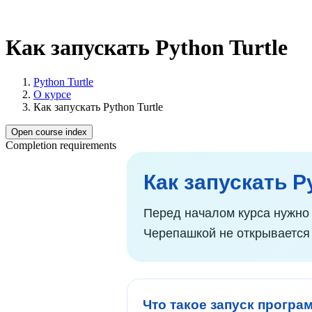
Как запускать Python Turtle
Python Turtle
О курсе
Как запускать Python Turtle
Open course index
Completion requirements
Как запускать Py
Перед началом курса нужно п
Черепашкой не открывается 
Что такое запуск прогр