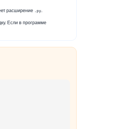
меет расширение
.
.py
дку. Если в программе