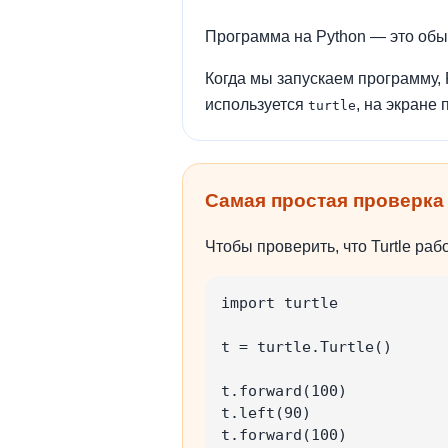
Программа на Python — это об
Когда мы запускаем программу, 
используется
, на экране
turtle
Самая простая проверка
Чтобы проверить, что Turtle раб
import turtle

t = turtle.Turtle()

t.forward(100)

t.left(90)

t.forward(100)
