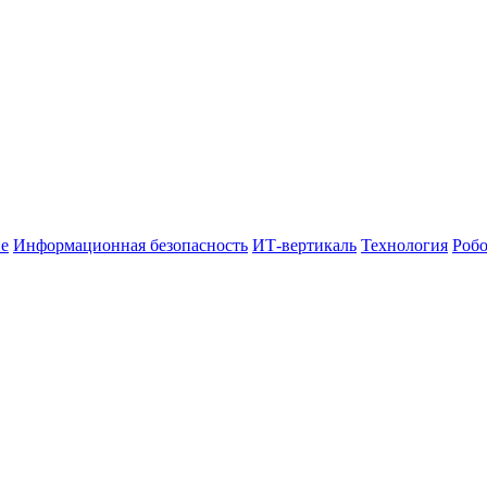
е
Информационная безопасность
ИТ-вертикаль
Технология
Робо