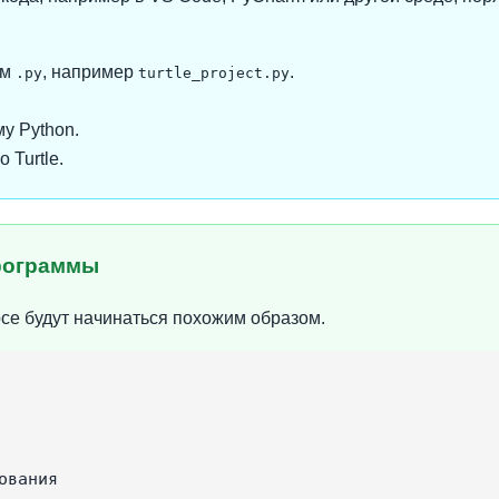
ем
, например
.
.py
turtle_project.py
у Python.
 Turtle.
программы
рсе будут начинаться похожим образом.
вания
