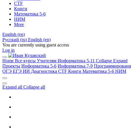
CTF
Книги
Математика 5-6
НИМ
More
English ‎(en)‎
Русский ‎(ru)‎
English ‎(en)‎
You are currently using guest access
Log in
Home
Все курсы
Учителям
Информатика 5-11
Collapse
Expand
Проекты
Информатика 5-6
Информатика 7-9
Программировани
ОГЭ
ЕГЭ
ИИ
Диагностика
CTF
Книги
Математика 5-6
НИМ
Expand all
Collapse all