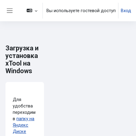
Перейти к основному содержанию
Вы используете гостевой доступ
Вход
Боковая панель
Загрузка и
установка
xTool на
Windows
Требуемые условия завершения
Для
удобства
переходим
в
папку на
Яндекс
Диске