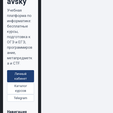
avsky
Учебная
платформа по
информатике:
бесплатные
курсы,
подготовка к
ОГЭ и ЕГЭ,
программиров
ание,
метапредметк
а и CTF.
Личный
кабинет
Каталог
курсов
Telegram
Навигация