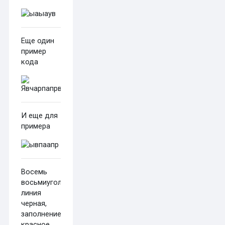
Еще один
пример
кода
И еще для
примера
Восемь
восьмиугольников,
линия
черная,
заполнение
красное.