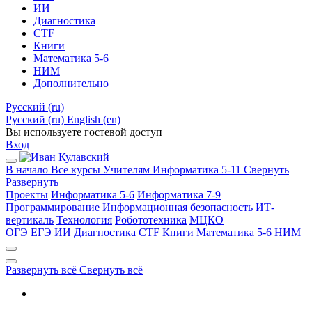
ИИ
Диагностика
CTF
Книги
Математика 5-6
НИМ
Дополнительно
Русский ‎(ru)‎
Русский ‎(ru)‎
English ‎(en)‎
Вы используете гостевой доступ
Вход
В начало
Все курсы
Учителям
Информатика 5-11
Свернуть
Развернуть
Проекты
Информатика 5-6
Информатика 7-9
Программирование
Информационная безопасность
ИТ-
вертикаль
Технология
Робототехника
МЦКО
ОГЭ
ЕГЭ
ИИ
Диагностика
CTF
Книги
Математика 5-6
НИМ
Развернуть всё
Свернуть всё