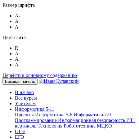
Размер шрифта
A-
A
A+
Цвет сайта
R
A
A
A
Перейти к основному содержанию
Боковая панель
В начало
Все курсы
Учителям
Информатика 5-11
Проекты
Информатика 5-6
Информатика 7-9
Программирование
Информационная безопасность
ИТ-
вертикаль
Технология
Робототехника
МЦКО
ОГЭ
ЕГЭ