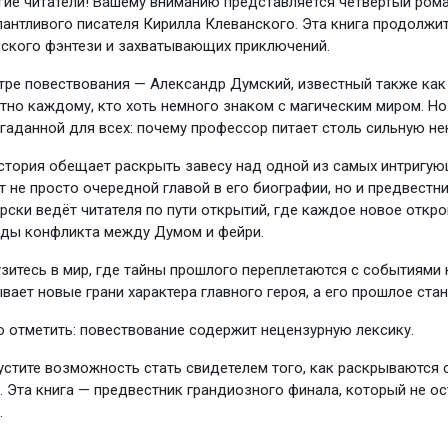
ие читатели! Вашему вниманию представляется четвёртый рома
лантливого писателя Кирилла Клеванского. Эта книга продолжи
ского фэнтези и захватывающих приключений.
тре повествования — Александр Думский, известный также как 
тно каждому, кто хоть немного знаком с магическим миром. Но 
гаданной для всех: почему профессор питает столь сильную не
стория обещает раскрыть завесу над одной из самых интригующ
т не просто очередной главой в его биографии, но и предвестн
рски ведёт читателя по пути открытий, где каждое новое откр
оды конфликта между Думом и фейри.
зитесь в мир, где тайны прошлого переплетаются с событиями
вает новые грани характера главного героя, а его прошлое ст
 отметить: повествование содержит нецензурную лексику.
устите возможность стать свидетелем того, как раскрываются
. Эта книга — предвестник грандиозного финала, который не 
.