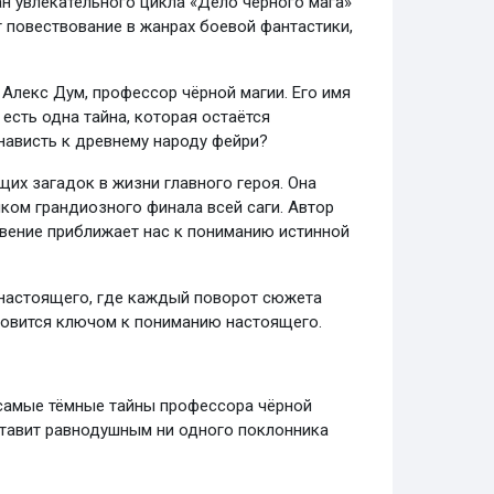
н увлекательного цикла «Дело чёрного мага»
т повествование в жанрах боевой фантастики,
Алекс Дум, профессор чёрной магии. Его имя
есть одна тайна, которая остаётся
нависть к древнему народу фейри?
их загадок в жизни главного героя. Она
иком грандиозного финала всей саги. Автор
овение приближает нас к пониманию истинной
 настоящего, где каждый поворот сюжета
ановится ключом к пониманию настоящего.
 самые тёмные тайны профессора чёрной
оставит равнодушным ни одного поклонника