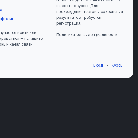
закрытые курсы. Для
е
прохождения тестов и сохранения
результатов требуется
тфолио
регистрация.
лучается войти или
Политика конфиденциальности
ироваться — напишите
бный канал связи.
Вход
•
Курсы