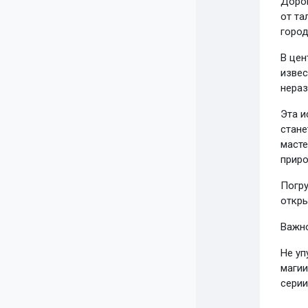
Дорог
от та
город
В цен
извес
нераз
Эта и
стане
масте
прир
Погру
откры
Важно
Не уп
магии
серии