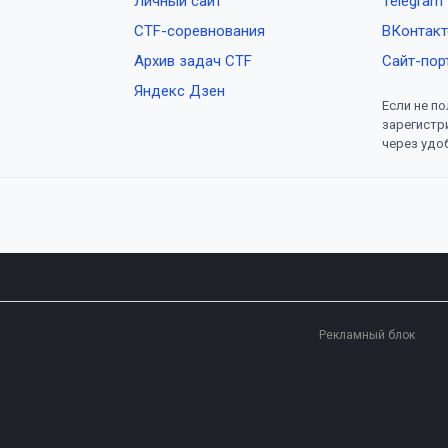
Личный сайт
Telegram
CTF-соревнования
ВКонтакт
Архив задач CTF
Сайт-пор
Яндекс Дзен
Если не по
зарегистр
через удо
Рекламный блок