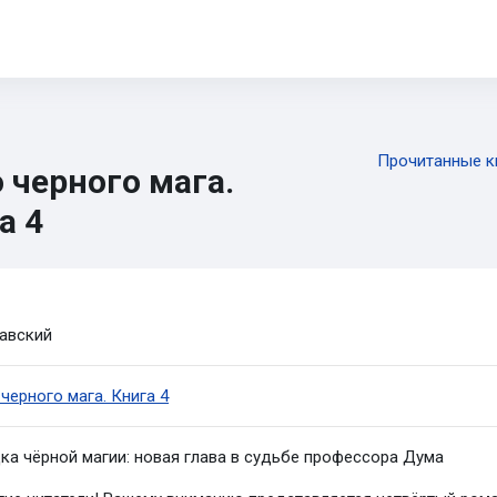
орматика 5-11
ОГЭ
ЕГЭ
ИИ
Диагностика
CTF
Книги
Прочитанные к
 черного мага.
а 4
pletion requirements
черного мага. Книга 4
ка чёрной магии: новая глава в судьбе профессора Дума