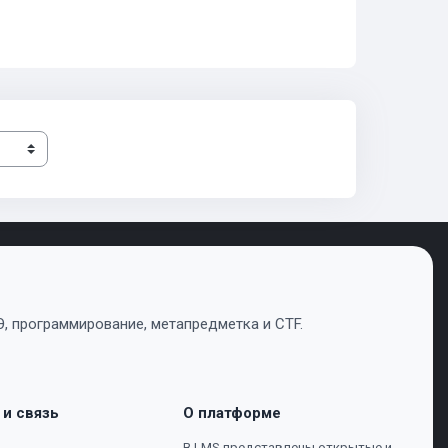
, программирование, метапредметка и CTF.
 и связь
О платформе
В LMS представлены открытые и