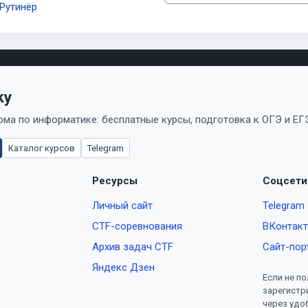
Рутинёр
ky
ма по информатике: бесплатные курсы, подготовка к ОГЭ и ЕГЭ
Каталог курсов
Telegram
Ресурсы
Соцсети
Личный сайт
Telegram
CTF-соревнования
ВКонтакт
Архив задач CTF
Сайт-пор
Яндекс Дзен
Если не по
зарегистр
через удо