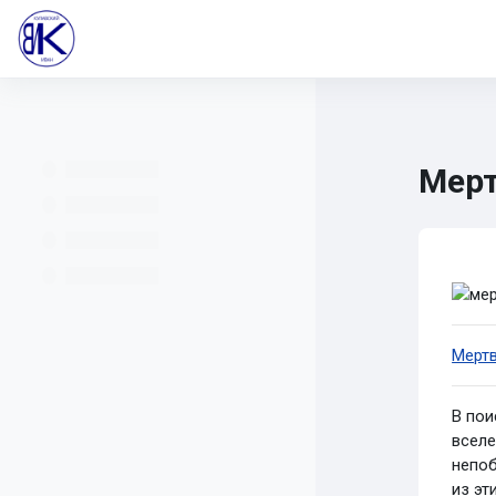
Перейти к основному содержанию
В начало
Все курсы
Учителям
Информатика 
Математика 5-6
НИМ
Мерт
Тре
Мерт
В пои
вселе
непоб
из эт