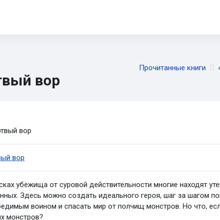
5-11
ОГЭ
ЕГЭ
ИИ
Диагностика
CTF
Книги
Прочитанные книги
вый вор
буемые условия завершения
вый вор
сках убежища от суровой действительности многие находят ут
нных. Здесь можно создать идеального героя, шаг за шагом п
едимым воином и спасать мир от полчищ монстров. Но что, е
их монстров?