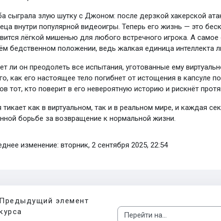
а сыграла злую шутку с Джоном: после дерзкой хакерской ата
еца внутри популярной видеоигры. Теперь его жизнь — это беск
вится лёгкой мишенью для любого встречного игрока. А самое 
ём бедственном положении, ведь жалкая единица интеллекта ли
т ли он преодолеть все испытания, уготованные ему виртуальн
го, как его настоящее тело погибнет от истощения в капсуле 
ов тот, кто поверит в его невероятную историю и рискнёт прот
 тикает как в виртуальном, так и в реальном мире, и каждая се
нной борьбе за возвращение к нормальной жизни.
днее изменение: вторник, 2 сентября 2025, 22:54
Предыдущий элемент
курса
Перейти на...