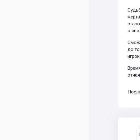
Судьб
мертв
стано
о сво
Сможе
до то
игрок
Время
отчая
После