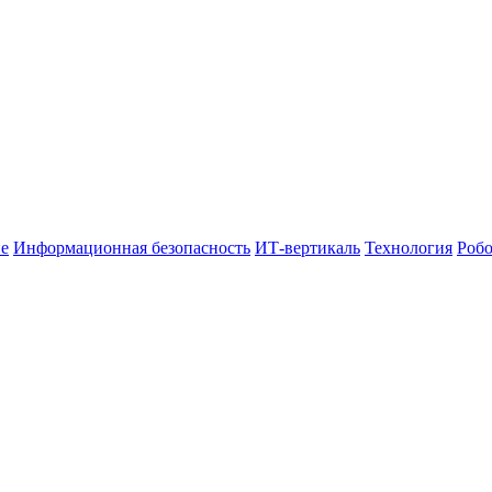
е
Информационная безопасность
ИТ-вертикаль
Технология
Робо