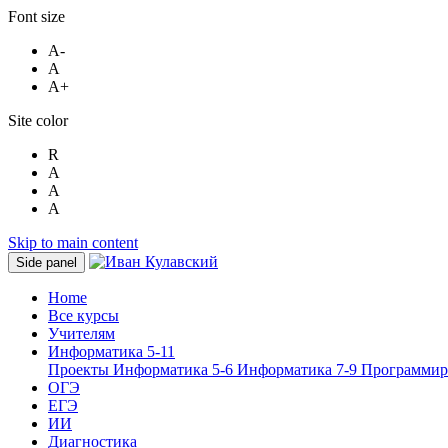
Font size
A-
A
A+
Site color
R
A
A
A
Skip to main content
Side panel
Home
Все курсы
Учителям
Информатика 5-11
Проекты
Информатика 5-6
Информатика 7-9
Программир
ОГЭ
ЕГЭ
ИИ
Диагностика