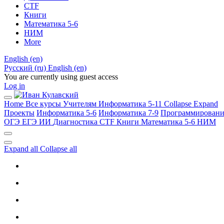
CTF
Книги
Математика 5-6
НИМ
More
English ‎(en)‎
Русский ‎(ru)‎
English ‎(en)‎
You are currently using guest access
Log in
Home
Все курсы
Учителям
Информатика 5-11
Collapse
Expand
Проекты
Информатика 5-6
Информатика 7-9
Программировани
ОГЭ
ЕГЭ
ИИ
Диагностика
CTF
Книги
Математика 5-6
НИМ
Expand all
Collapse all