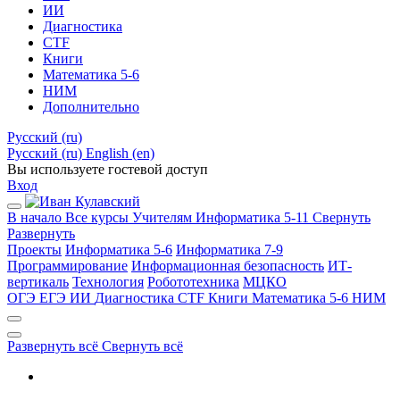
ИИ
Диагностика
CTF
Книги
Математика 5-6
НИМ
Дополнительно
Русский ‎(ru)‎
Русский ‎(ru)‎
English ‎(en)‎
Вы используете гостевой доступ
Вход
В начало
Все курсы
Учителям
Информатика 5-11
Свернуть
Развернуть
Проекты
Информатика 5-6
Информатика 7-9
Программирование
Информационная безопасность
ИТ-
вертикаль
Технология
Робототехника
МЦКО
ОГЭ
ЕГЭ
ИИ
Диагностика
CTF
Книги
Математика 5-6
НИМ
Развернуть всё
Свернуть всё