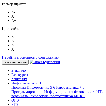
Размер шрифта
A-
A
A+
Цвет сайта
R
A
A
A
Перейти к основному содержанию
Боковая панель
В начало
Все курсы
Учителям
Информатика 5-11
Проекты
Информатика 5-6
Информатика 7-9
Программирование
Информационная безопасность
ИТ-
вертикаль
Технология
Робототехника
МЦКО
ОГЭ
ЕГЭ