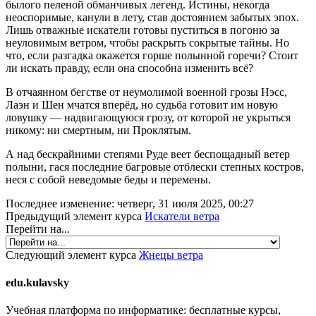
былого пеленой обманчивых легенд. Истины, некогда
неоспоримые, канули в лету, став достоянием забытых эпох.
Лишь отважные искатели готовы пуститься в погоню за
неуловимым ветром, чтобы раскрыть сокрытые тайны. Но
что, если разгадка окажется горше полынной горечи? Стоит
ли искать правду, если она способна изменить всё?
В отчаянном бегстве от неумолимой военной грозы Нэсс,
Лаэн и Шен мчатся вперёд, но судьба готовит им новую
ловушку — надвигающуюся грозу, от которой не укрыться
никому: ни смертным, ни Проклятым.
А над бескрайними степями Руде веет беспощадный ветер
полыни, гася последние багровые отблески степных костров,
неся с собой неведомые беды и перемены.
Последнее изменение: четверг, 31 июля 2025, 00:27
Предыдущий элемент курса
Искатели ветра
Перейти на...
Следующий элемент курса
Жнецы ветра
edu.kulavsky
Учебная платформа по информатике: бесплатные курсы,