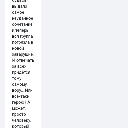
Судьбы
выдали
самое
неудачное
сочетание,
и теперь
вся группа
погрязла в
новой
заварушке.
И отвечать
за всех
придётся
тому
самому
вору… Или
всё-таки
герою? А
может,
просто
человеку,
который