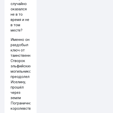
случайно
оказался
не в то
время и не
в том
месте?
Именно он
раздобыл
ключ от
таинственных
Створок
эльфийских
могильников,
преодолел
Иселину,
прошёл
через
земли
Пограничного
королевства