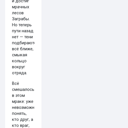
и достиг
мрачных
лесов
Заграбы.
Но теперь
пути назад
нет — тени
подбираются
всё ближе,
смыкая
кольцо
вокруг
отряда.
Всё
смешалось
в этом
мраке: уже
невозможно
понять,
кто друг, а
кто враг,