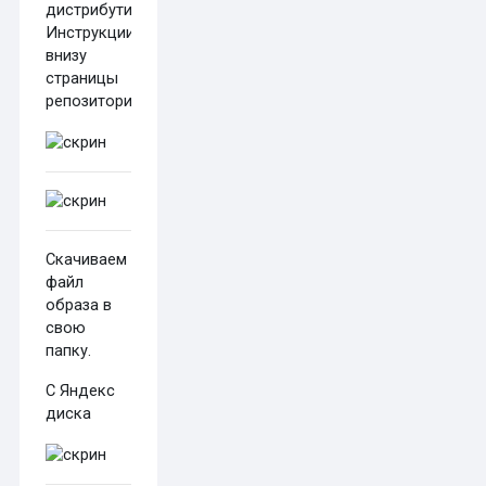
дистрибутивом.
Инструкции
внизу
страницы
репозитория.
Скачиваем
файл
образа в
свою
папку.
С Яндекс
диска