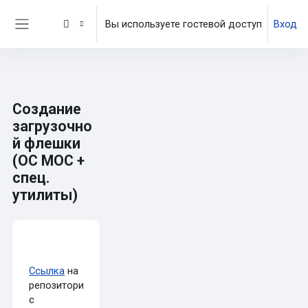
Перейти к основному содержанию
Вы используете гостевой доступ
Вход
Боковая панель
Создание
загрузочно
й флешки
(ОС МОС +
спец.
утилиты)
Требуемые условия завершения
Ссылка
на
репозиторий
с