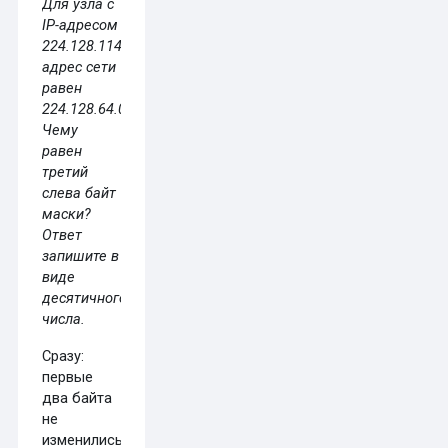
Для узла с
IP-⁠адресом
224.128.114.142
адрес сети
равен
224.128.64.0.
Чему
равен
третий
слева байт
маски?
Ответ
запишите в
виде
десятичного
числа.
Сразу:
первые
два байта
не
изменились,