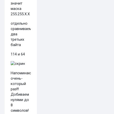
значит
маска
255.255.X.X
отдельно
сравниваем
два
третьих
байта
114 и 64
Напоминаю
очень-
который
раз!!!
Добиваем
нулями до
8
символов!