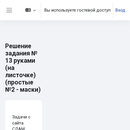
Перейти к основному содержанию
Вы используете гостевой доступ
Вход
Боковая панель
Решение
задания №
13 руками
(на
листочке)
(простые
№2 - маски)
Требуемые условия завершения
Задачи с
сайта
СДАМ