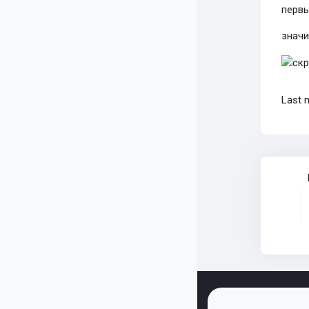
первы
значи
Last 