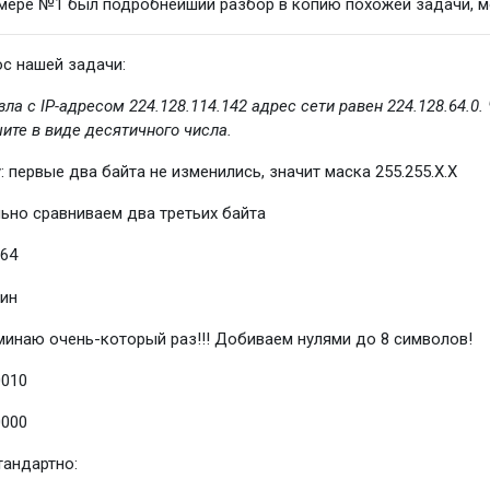
мере №1 был подробнейший разбор в копию похожей задачи, 
с нашей задачи:
зла с IP-⁠адресом 224.128.114.142 адрес сети равен 224.128.64.0
ите в виде десятичного числа.
: первые два байта не изменились, значит маска 255.255.X.X
ьно сравниваем два третьих байта
 64
инаю очень-который раз!!! Добиваем нулями до 8 символов!
0010
0000
тандартно: