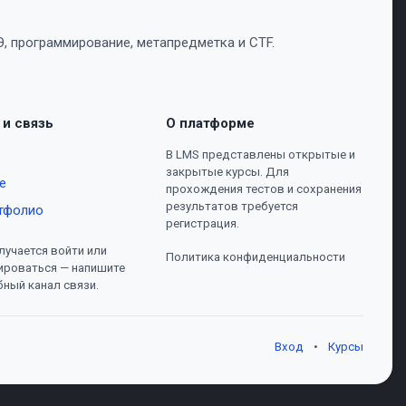
, программирование, метапредметка и CTF.
 и связь
О платформе
В LMS представлены открытые и
закрытые курсы. Для
е
прохождения тестов и сохранения
результатов требуется
тфолио
регистрация.
лучается войти или
Политика конфиденциальности
ироваться — напишите
бный канал связи.
Вход
•
Курсы