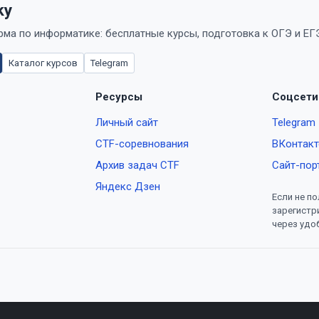
ky
ма по информатике: бесплатные курсы, подготовка к ОГЭ и ЕГЭ
Каталог курсов
Telegram
Ресурсы
Соцсети
Личный сайт
Telegram
CTF-соревнования
ВКонтакт
Архив задач CTF
Сайт-пор
Яндекс Дзен
Если не по
зарегистр
через удо