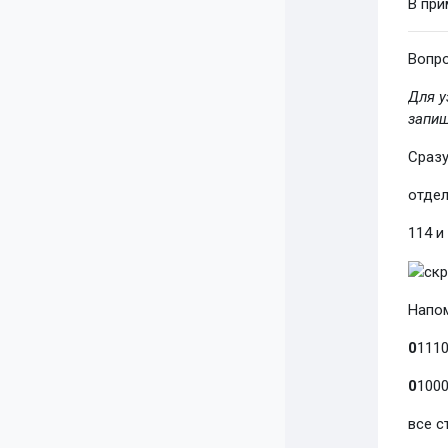
В при
Вопро
Для у
запиш
Сразу
отдел
114 и
Напом
0
111
0
100
все с