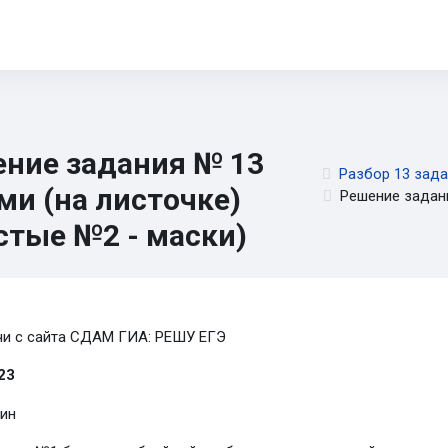
орматика 5-11
ОГЭ
ЕГЭ
ИИ
Диагностика
CTF
Книги
ние задания № 13
Разбор 13 зада
ми (на листочке)
Решение задани
стые №2 - маски)
pletion requirements
чи с сайта СДАМ ГИА: РЕШУ ЕГЭ
23