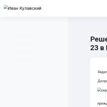
Перейти к основному содержанию
В начало
Все курсы
Учителям
И
Математика 5-6
НИМ
Реше
23 в
Тре
Задач
Доср
преж