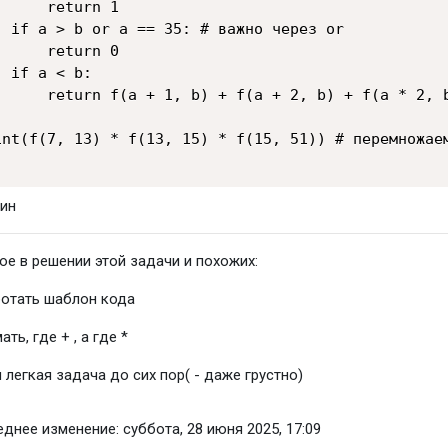
      return 1

  if a > b or a == 35: # важно через or

      return 0

  if a < b:

      return f(a + 1, b) + f(a + 2, b) + f(a * 2, b
int(f(7, 13) * f(13, 15) * f(15, 51)) # перемножаем
ое в решении этой задачи и похожих:
отать шаблон кода
ать, где + , а где *
 легкая задача до сих пор( - даже грустно)
днее изменение: суббота, 28 июня 2025, 17:09