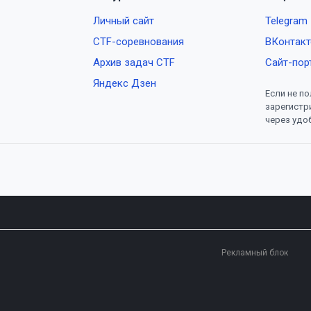
Личный сайт
Telegram
CTF-соревнования
ВКонтакт
Архив задач CTF
Сайт-пор
Яндекс Дзен
Если не по
зарегистр
через удо
Рекламный блок