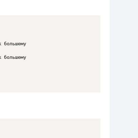
 большему

 большему
