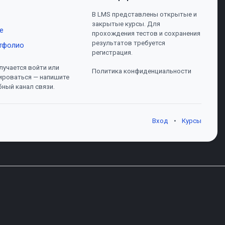
В LMS представлены открытые и
закрытые курсы. Для
е
прохождения тестов и сохранения
результатов требуется
тфолио
регистрация.
лучается войти или
Политика конфиденциальности
ироваться — напишите
бный канал связи.
Вход
•
Курсы