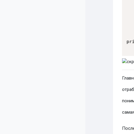
  
  
  
  
  
pr
Главн
отраб
поним
самая
После