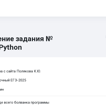
нформатика 5-11
ОГЭ
ЕГЭ
ИИ
Диагностика
CTF
Кн
ние задания №
 Python
буемые условия завершения
а с сайта Полякова К.Ю.
очный ЕГЭ-2025
де всего болванка программы