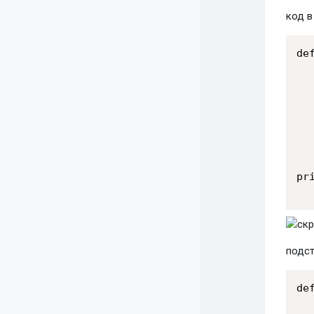
код в
de
  
  
  
  
  
  
pr
подст
de
  