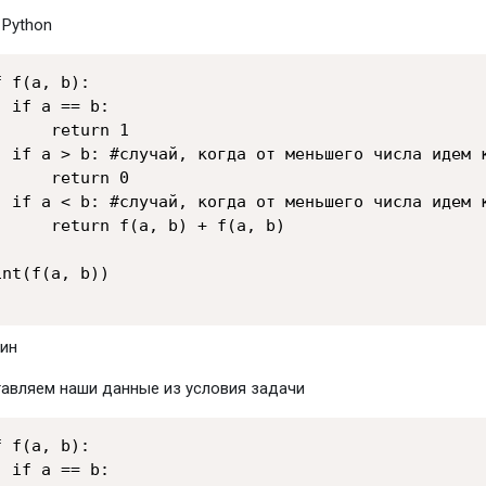
 Python
f f(a, b):

  if a == b:

      return 1

  if a > b: #случай, когда от меньшего числа идем к
      return 0

  if a < b: #случай, когда от меньшего числа идем к
      return f(a, b) + f(a, b)

int(f(a, b))

авляем наши данные из условия задачи
f f(a, b):

  if a == b:
