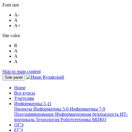
Font size
A-
A
A+
Site color
R
A
A
A
Skip to main content
Side panel
Home
Все курсы
Учителям
Информатика 5-11
Проекты
Информатика 5-6
Информатика 7-9
Программирование
Информационная безопасность
ИТ-
вертикаль
Технология
Робототехника
МЦКО
ОГЭ
ЕГЭ