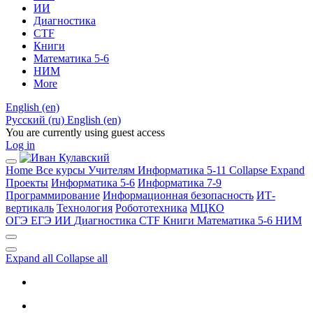
ИИ
Диагностика
CTF
Книги
Математика 5-6
НИМ
More
English ‎(en)‎
Русский ‎(ru)‎
English ‎(en)‎
You are currently using guest access
Log in
Home
Все курсы
Учителям
Информатика 5-11
Collapse
Expand
Проекты
Информатика 5-6
Информатика 7-9
Программирование
Информационная безопасность
ИТ-
вертикаль
Технология
Робототехника
МЦКО
ОГЭ
ЕГЭ
ИИ
Диагностика
CTF
Книги
Математика 5-6
НИМ
Expand all
Collapse all