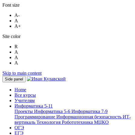
Font size
A-
A
A+
Site color
R
A
A
A
Skip to main content
Side panel
Home
Все курсы
Учителям
Информатика 5-11
Проекты
Информатика 5-6
Информатика 7-9
Программирование
Информационная безопасность
ИТ-
вертикаль
Технология
Робототехника
МЦКО
ОГЭ
ЕГЭ