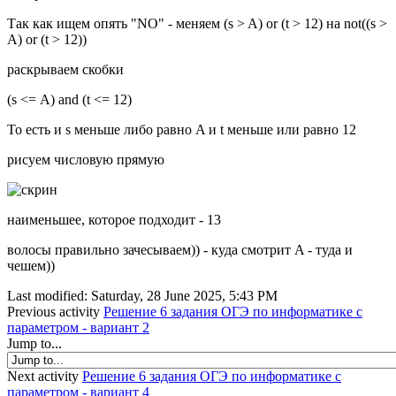
Так как ищем опять "NO" - меняем
(
s
>
A
)
or
(
t
>
12
) на not((s >
A)
or
(t >
12
))
раскрываем скобки
(s <= A) and (t <=
12
)
То есть и s меньше либо равно A и t меньше или равно 12
рисуем числовую прямую
наименьшее, которое подходит - 13
волосы правильно зачесываем)) - куда смотрит A - туда и
чешем))
Last modified: Saturday, 28 June 2025, 5:43 PM
Previous activity
Решение 6 задания ОГЭ по информатике с
параметром - вариант 2
Jump to...
Next activity
Решение 6 задания ОГЭ по информатике с
параметром - вариант 4