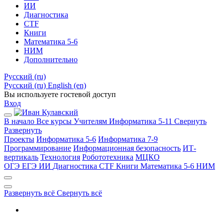
ИИ
Диагностика
CTF
Книги
Математика 5-6
НИМ
Дополнительно
Русский ‎(ru)‎
Русский ‎(ru)‎
English ‎(en)‎
Вы используете гостевой доступ
Вход
В начало
Все курсы
Учителям
Информатика 5-11
Свернуть
Развернуть
Проекты
Информатика 5-6
Информатика 7-9
Программирование
Информационная безопасность
ИТ-
вертикаль
Технология
Робототехника
МЦКО
ОГЭ
ЕГЭ
ИИ
Диагностика
CTF
Книги
Математика 5-6
НИМ
Развернуть всё
Свернуть всё