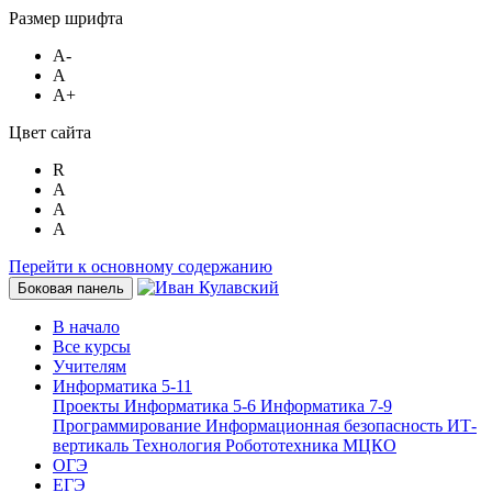
Размер шрифта
A-
A
A+
Цвет сайта
R
A
A
A
Перейти к основному содержанию
Боковая панель
В начало
Все курсы
Учителям
Информатика 5-11
Проекты
Информатика 5-6
Информатика 7-9
Программирование
Информационная безопасность
ИТ-
вертикаль
Технология
Робототехника
МЦКО
ОГЭ
ЕГЭ