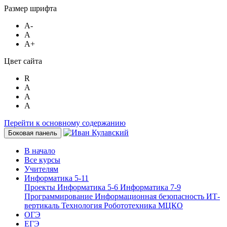
Размер шрифта
A-
A
A+
Цвет сайта
R
A
A
A
Перейти к основному содержанию
Боковая панель
В начало
Все курсы
Учителям
Информатика 5-11
Проекты
Информатика 5-6
Информатика 7-9
Программирование
Информационная безопасность
ИТ-
вертикаль
Технология
Робототехника
МЦКО
ОГЭ
ЕГЭ