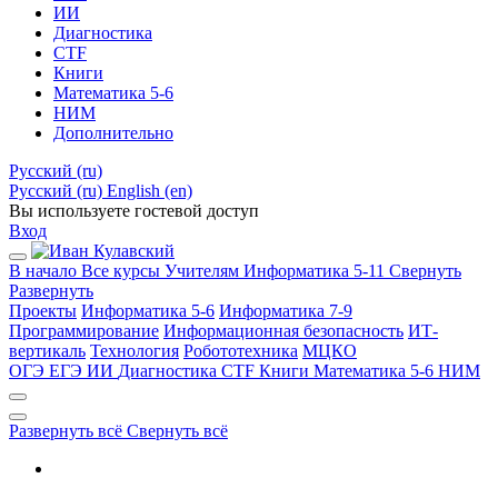
ИИ
Диагностика
CTF
Книги
Математика 5-6
НИМ
Дополнительно
Русский ‎(ru)‎
Русский ‎(ru)‎
English ‎(en)‎
Вы используете гостевой доступ
Вход
В начало
Все курсы
Учителям
Информатика 5-11
Свернуть
Развернуть
Проекты
Информатика 5-6
Информатика 7-9
Программирование
Информационная безопасность
ИТ-
вертикаль
Технология
Робототехника
МЦКО
ОГЭ
ЕГЭ
ИИ
Диагностика
CTF
Книги
Математика 5-6
НИМ
Развернуть всё
Свернуть всё