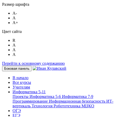
Размер шрифта
A-
A
A+
Цвет сайта
R
A
A
A
Перейти к основному содержанию
Боковая панель
В начало
Все курсы
Учителям
Информатика 5-11
Проекты
Информатика 5-6
Информатика 7-9
Программирование
Информационная безопасность
ИТ-
вертикаль
Технология
Робототехника
МЦКО
ОГЭ
ЕГЭ