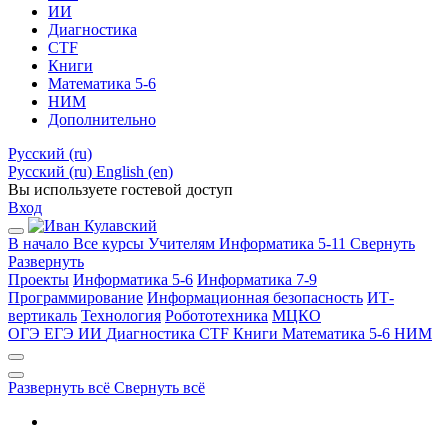
ИИ
Диагностика
CTF
Книги
Математика 5-6
НИМ
Дополнительно
Русский ‎(ru)‎
Русский ‎(ru)‎
English ‎(en)‎
Вы используете гостевой доступ
Вход
В начало
Все курсы
Учителям
Информатика 5-11
Свернуть
Развернуть
Проекты
Информатика 5-6
Информатика 7-9
Программирование
Информационная безопасность
ИТ-
вертикаль
Технология
Робототехника
МЦКО
ОГЭ
ЕГЭ
ИИ
Диагностика
CTF
Книги
Математика 5-6
НИМ
Развернуть всё
Свернуть всё