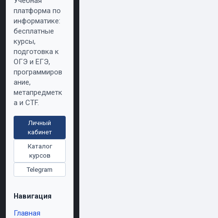
Учебная
платформа по
информатике:
бесплатные
курсы,
подготовка к
ОГЭ и ЕГЭ,
программиров
ание,
метапредметк
а и CTF.
Личный
кабинет
Каталог
курсов
Telegram
Навигация
Главная