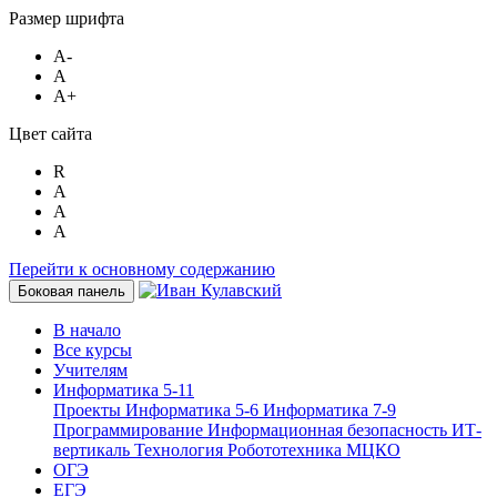
Размер шрифта
A-
A
A+
Цвет сайта
R
A
A
A
Перейти к основному содержанию
Боковая панель
В начало
Все курсы
Учителям
Информатика 5-11
Проекты
Информатика 5-6
Информатика 7-9
Программирование
Информационная безопасность
ИТ-
вертикаль
Технология
Робототехника
МЦКО
ОГЭ
ЕГЭ