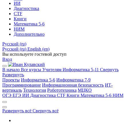
ИИ
Диагностика
CTF
Книги
Математика 5-6
НИМ
Дополнительно
Русский ‎(ru)‎
Русский ‎(ru)‎
English ‎(en)‎
Вы используете гостевой доступ
Вход
В начало
Все курсы
Учителям
Информатика 5-11
Свернуть
Развернуть
Проекты
Информатика 5-6
Информатика 7-9
Программирование
Информационная безопасность
ИТ-
вертикаль
Технология
Робототехника
МЦКО
ОГЭ
ЕГЭ
ИИ
Диагностика
CTF
Книги
Математика 5-6
НИМ
Развернуть всё
Свернуть всё