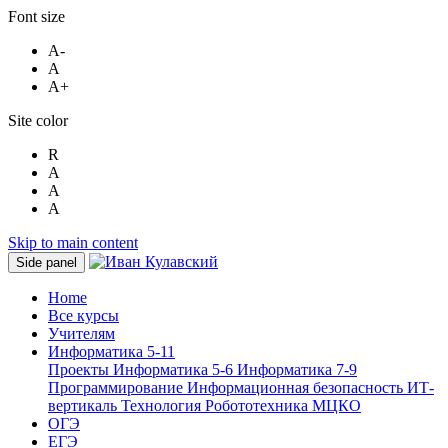
Font size
A-
A
A+
Site color
R
A
A
A
Skip to main content
Side panel
Home
Все курсы
Учителям
Информатика 5-11
Проекты
Информатика 5-6
Информатика 7-9
Программирование
Информационная безопасность
ИТ-
вертикаль
Технология
Робототехника
МЦКО
ОГЭ
ЕГЭ