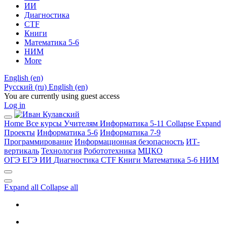
ИИ
Диагностика
CTF
Книги
Математика 5-6
НИМ
More
English ‎(en)‎
Русский ‎(ru)‎
English ‎(en)‎
You are currently using guest access
Log in
Home
Все курсы
Учителям
Информатика 5-11
Collapse
Expand
Проекты
Информатика 5-6
Информатика 7-9
Программирование
Информационная безопасность
ИТ-
вертикаль
Технология
Робототехника
МЦКО
ОГЭ
ЕГЭ
ИИ
Диагностика
CTF
Книги
Математика 5-6
НИМ
Expand all
Collapse all