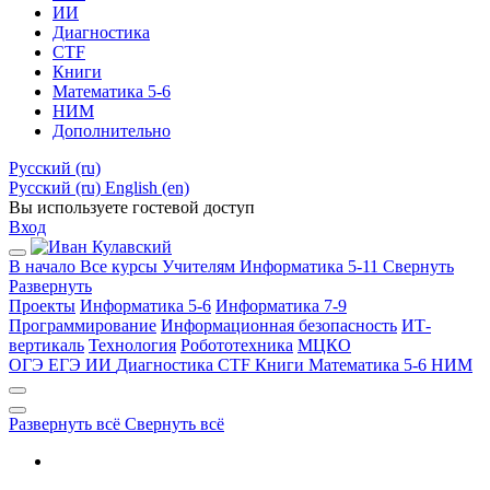
ИИ
Диагностика
CTF
Книги
Математика 5-6
НИМ
Дополнительно
Русский ‎(ru)‎
Русский ‎(ru)‎
English ‎(en)‎
Вы используете гостевой доступ
Вход
В начало
Все курсы
Учителям
Информатика 5-11
Свернуть
Развернуть
Проекты
Информатика 5-6
Информатика 7-9
Программирование
Информационная безопасность
ИТ-
вертикаль
Технология
Робототехника
МЦКО
ОГЭ
ЕГЭ
ИИ
Диагностика
CTF
Книги
Математика 5-6
НИМ
Развернуть всё
Свернуть всё