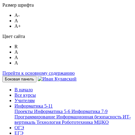
Размер шрифта
A-
A
A+
Цвет сайта
R
A
A
A
Перейти к основному содержанию
Боковая панель
В начало
Все курсы
Учителям
Информатика 5-11
Проекты
Информатика 5-6
Информатика 7-9
Программирование
Информационная безопасность
ИТ-
вертикаль
Технология
Робототехника
МЦКО
ОГЭ
ЕГЭ