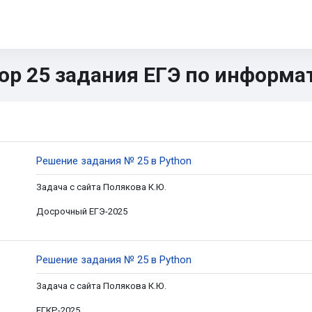
нформатика 5-11
ОГЭ
ЕГЭ
ИИ
Диагностика
CTF
Кн
ор 25 задания ЕГЭ по информат
овные блоки контента
здел: Разбор 25 задания ЕГЭ п
Страница
Решение задания № 25 в Python
Задача с сайта Полякова К.Ю.
Досрочный ЕГЭ-2025
Страница
Решение задания № 25 в Python
Задача с сайта Полякова К.Ю.
ЕГКР-2025