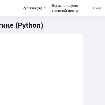
Вы используете
иги
Русский ‎(ru)‎
Вход
гостевой доступ
ике (Python)
о информатике (Python) | Разб