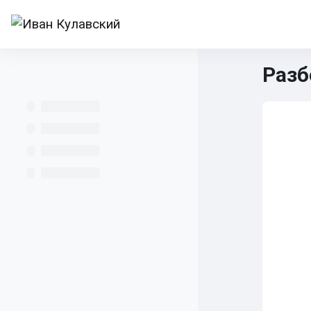
Перейти к основному содержанию
В начало
Все курсы
Учителям
И
Разб
Математика 5-6
НИМ
Осн
Ра