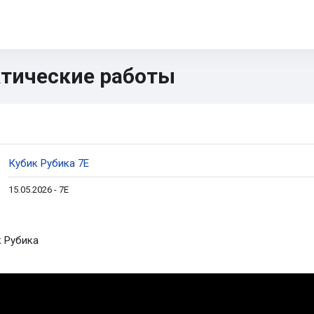
11
ОГЭ
ЕГЭ
ИИ
Диагностика
CTF
Книги
тические работы
n content blocks
ction outline
URL
Кубик Рубика 7Е
15.05.2026 - 7Е
 Рубика