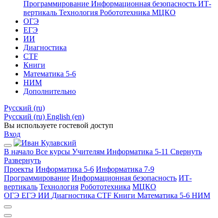
Программирование
Информационная безопасность
ИТ-
вертикаль
Технология
Робототехника
МЦКО
ОГЭ
ЕГЭ
ИИ
Диагностика
CTF
Книги
Математика 5-6
НИМ
Дополнительно
Русский ‎(ru)‎
Русский ‎(ru)‎
English ‎(en)‎
Вы используете гостевой доступ
Вход
В начало
Все курсы
Учителям
Информатика 5-11
Свернуть
Развернуть
Проекты
Информатика 5-6
Информатика 7-9
Программирование
Информационная безопасность
ИТ-
вертикаль
Технология
Робототехника
МЦКО
ОГЭ
ЕГЭ
ИИ
Диагностика
CTF
Книги
Математика 5-6
НИМ