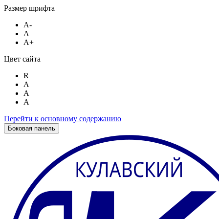
Размер шрифта
A-
A
A+
Цвет сайта
R
A
A
A
Перейти к основному содержанию
Боковая панель