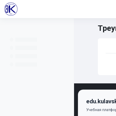
Перейти к основному содержанию
В начало
Все курсы
Учителям
Информатика 
Треу
Математика 5-6
НИМ
Осн
Se
edu.kulavs
Учебная платфор