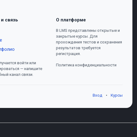
 и связь
О платформе
В LMS представлены открытые и
закрытые курсы. Для
е
прохождения тестов и сохранения
результатов требуется
тфолио
регистрация.
лучается войти или
Политика конфиденциальности
ироваться — напишите
бный канал связи.
Вход
•
Курсы