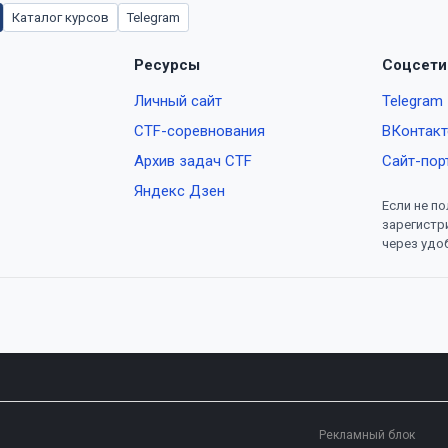
Каталог курсов
Telegram
Ресурсы
Соцсети
Личный сайт
Telegram
CTF-соревнования
ВКонтакт
Архив задач CTF
Сайт-пор
Яндекс Дзен
Если не по
зарегистр
через удо
Рекламный блок