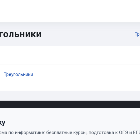
5-11
ОГЭ
ЕГЭ
ИИ
Диагностика
CTF
Книги
гольники
Тр
овные блоки контента
ction outline
Пакет SCORM
Треугольники
ky
ма по информатике: бесплатные курсы, подготовка к ОГЭ и ЕГЭ