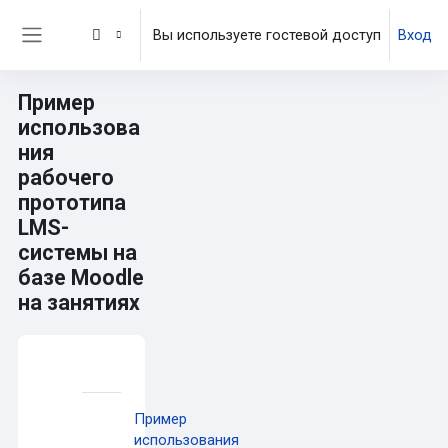
Перейти к основному содержанию
Вы используете гостевой доступ
Вход
Боковая панель
Пример
использова
ния
рабочего
прототипа
LMS-
системы на
базе Moodle
на занятиях
Основные блоки контента
Раздел: Пример использования рабоче
Пример
использования