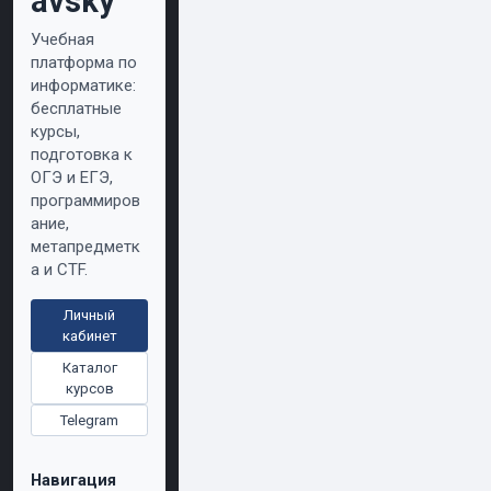
avsky
Учебная
платформа по
информатике:
бесплатные
курсы,
подготовка к
ОГЭ и ЕГЭ,
программиров
ание,
метапредметк
а и CTF.
Личный
кабинет
Каталог
курсов
Telegram
Навигация