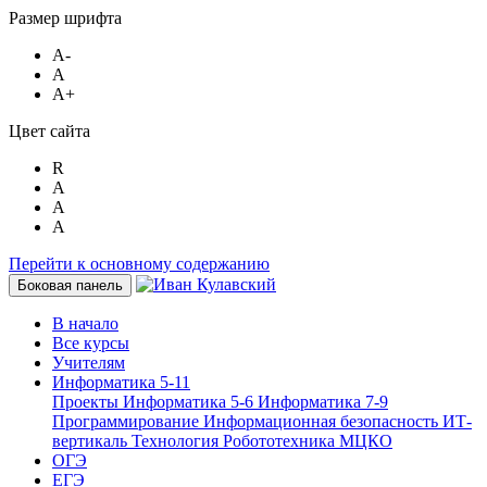
Размер шрифта
A-
A
A+
Цвет сайта
R
A
A
A
Перейти к основному содержанию
Боковая панель
В начало
Все курсы
Учителям
Информатика 5-11
Проекты
Информатика 5-6
Информатика 7-9
Программирование
Информационная безопасность
ИТ-
вертикаль
Технология
Робототехника
МЦКО
ОГЭ
ЕГЭ