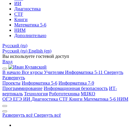
ИИ
Диагностика
CTF
Книги
Математика 5-6
НИМ
Дополнительно
Русский ‎(ru)‎
Русский ‎(ru)‎
English ‎(en)‎
Вы используете гостевой доступ
Вход
В начало
Все курсы
Учителям
Информатика 5-11
Свернуть
Развернуть
Проекты
Информатика 5-6
Информатика 7-9
Программирование
Информационная безопасность
ИТ-
вертикаль
Технология
Робототехника
МЦКО
ОГЭ
ЕГЭ
ИИ
Диагностика
CTF
Книги
Математика 5-6
НИМ
Развернуть всё
Свернуть всё