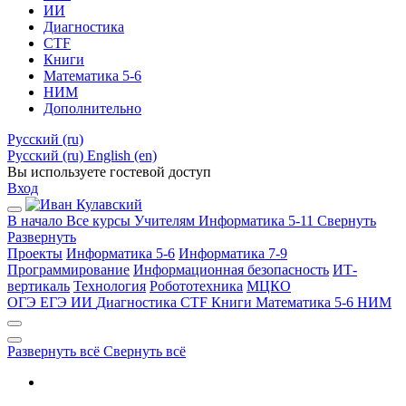
ИИ
Диагностика
CTF
Книги
Математика 5-6
НИМ
Дополнительно
Русский ‎(ru)‎
Русский ‎(ru)‎
English ‎(en)‎
Вы используете гостевой доступ
Вход
В начало
Все курсы
Учителям
Информатика 5-11
Свернуть
Развернуть
Проекты
Информатика 5-6
Информатика 7-9
Программирование
Информационная безопасность
ИТ-
вертикаль
Технология
Робототехника
МЦКО
ОГЭ
ЕГЭ
ИИ
Диагностика
CTF
Книги
Математика 5-6
НИМ
Развернуть всё
Свернуть всё