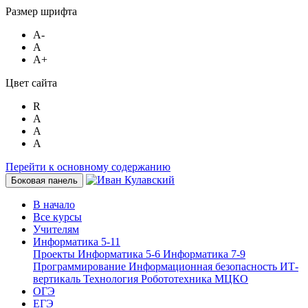
Размер шрифта
A-
A
A+
Цвет сайта
R
A
A
A
Перейти к основному содержанию
Боковая панель
В начало
Все курсы
Учителям
Информатика 5-11
Проекты
Информатика 5-6
Информатика 7-9
Программирование
Информационная безопасность
ИТ-
вертикаль
Технология
Робототехника
МЦКО
ОГЭ
ЕГЭ