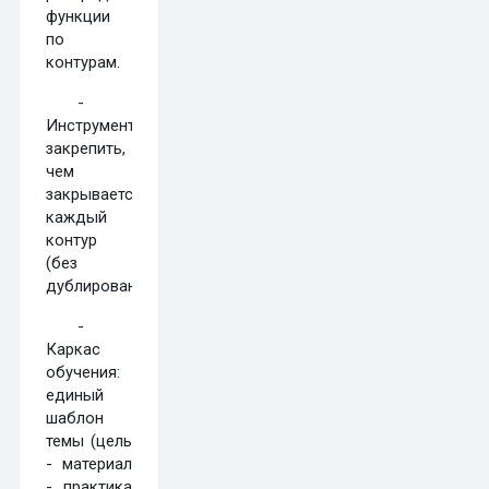
функции
по
контурам.
-
Инструменты:
закрепить,
чем
закрывается
каждый
контур
(без
дублирования).
-
Каркас
обучения:
единый
шаблон
темы (цель
- материал
- практика