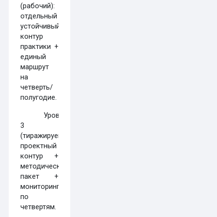
(рабочий):
отдельный
устойчивый
контур
практики +
единый
маршрут
на
четверть/
полугодие.
Уровень
3
(тиражируемый):
проектный
контур +
методический
пакет +
мониторинг
по
четвертям.