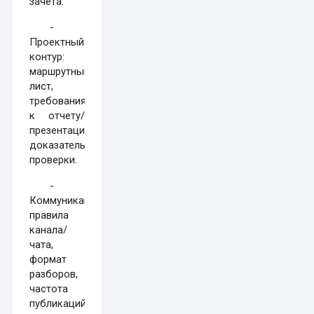
зачета.
-
Проектный
контур:
маршрутный
лист,
требования
к отчету/
презентации,
доказательства
проверки.
-
Коммуникация:
правила
канала/
чата,
формат
разборов,
частота
публикаций.