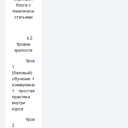
блога с
тематическими
статьями
6.2.
Уровни
зрелости
Уровень
1
(базовый):
обучение +
коммуникация
+ простая
практика
внутри
курса.
Уровень
2