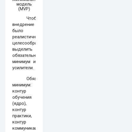
модель
(
MVP
)
Чтобы
внедрение
было
реалистичным,
целесообразно
выделить
обязательный
минимум и
усилители.
Обязательный
минимум:
контур
обучения
(ядро),
контур
практики,
контур
коммуникации.