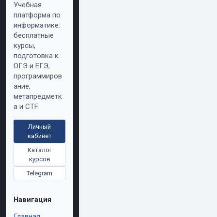
Учебная
платформа по
информатике:
бесплатные
курсы,
подготовка к
ОГЭ и ЕГЭ,
программиров
ание,
метапредметк
а и CTF.
Личный
кабинет
Каталог
курсов
Telegram
Навигация
Главная