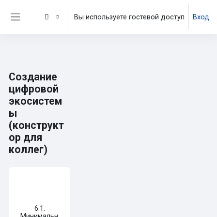
Перейти к основному содержанию
Вы используете гостевой доступ
Вход
Боковая панель
Создание
цифровой
экосистем
ы
(конструкт
ор для
коллег)
Требуемые условия завершения
6.1.
Минимальная