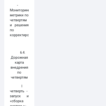
-
Мониторинг:
метрики по
четвертям
и решения
по
корректировке.
6.4.
Дорожная
карта
внедрения
по
четвертям
I
четверть -
запуск и
«сборка
системы»: