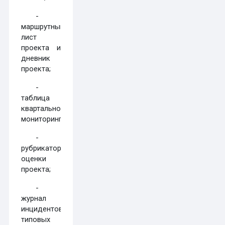
-
маршрутный
лист
проекта и
дневник
проекта;
-
таблица
квартального
мониторинга;
-
рубрикатор
оценки
проекта;
-
журнал
инцидентов/
типовых