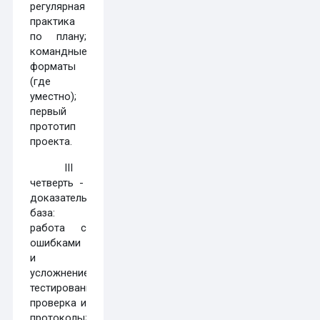
регулярная
практика
по плану;
командные
форматы
(где
уместно);
первый
прототип
проекта.
III
четверть -
доказательная
база:
работа с
ошибками
и
усложнение;
тестирование/
проверка и
протоколы;