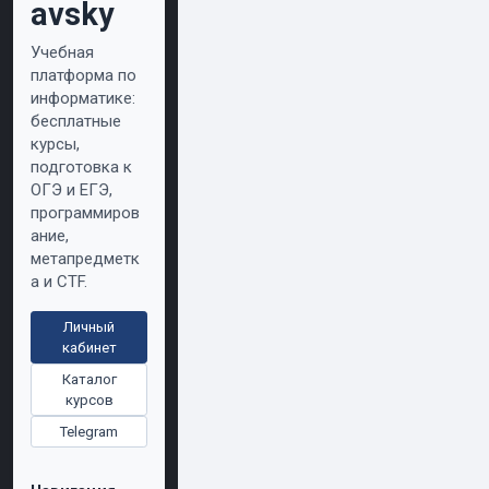
avsky
Учебная
платформа по
информатике:
бесплатные
курсы,
подготовка к
ОГЭ и ЕГЭ,
программиров
ание,
метапредметк
а и CTF.
Личный
кабинет
Каталог
курсов
Telegram