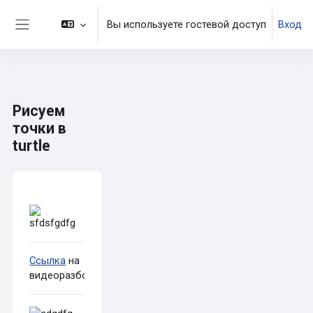
Перейти к основному содержанию
Вы используете гостевой доступ
Вход
Боковая панель
Рисуем
точки в
turtle
Требуемые условия завершения
Ссылка
на
видеоразбор