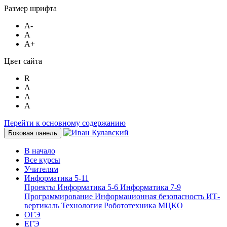
Размер шрифта
A-
A
A+
Цвет сайта
R
A
A
A
Перейти к основному содержанию
Боковая панель
В начало
Все курсы
Учителям
Информатика 5-11
Проекты
Информатика 5-6
Информатика 7-9
Программирование
Информационная безопасность
ИТ-
вертикаль
Технология
Робототехника
МЦКО
ОГЭ
ЕГЭ