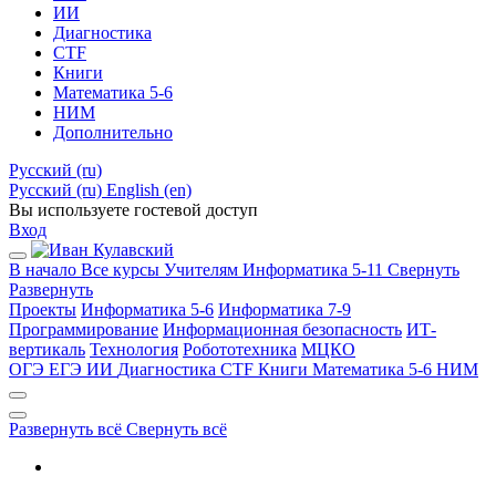
ИИ
Диагностика
CTF
Книги
Математика 5-6
НИМ
Дополнительно
Русский ‎(ru)‎
Русский ‎(ru)‎
English ‎(en)‎
Вы используете гостевой доступ
Вход
В начало
Все курсы
Учителям
Информатика 5-11
Свернуть
Развернуть
Проекты
Информатика 5-6
Информатика 7-9
Программирование
Информационная безопасность
ИТ-
вертикаль
Технология
Робототехника
МЦКО
ОГЭ
ЕГЭ
ИИ
Диагностика
CTF
Книги
Математика 5-6
НИМ
Развернуть всё
Свернуть всё