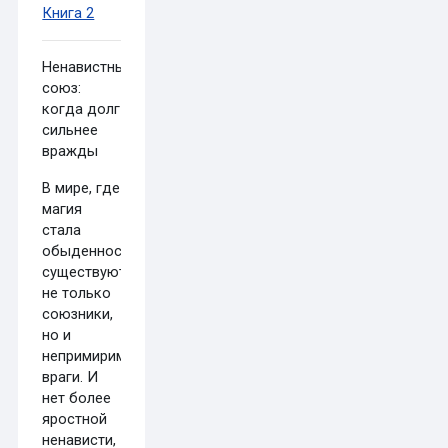
Книга 2
Ненавистный
союз:
когда долг
сильнее
вражды
В мире, где
магия
стала
обыденностью,
существуют
не только
союзники,
но и
непримиримые
враги. И
нет более
яростной
ненависти,