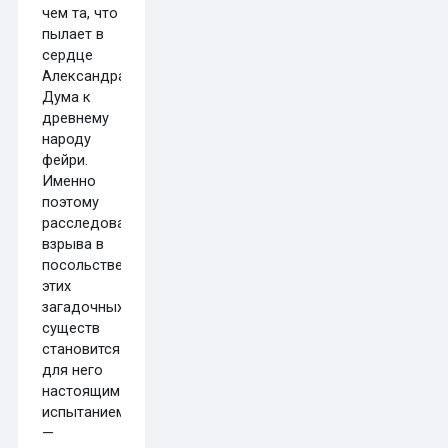
чем та, что
пылает в
сердце
Александра
Дума к
древнему
народу
фейри.
Именно
поэтому
расследование
взрыва в
посольстве
этих
загадочных
существ
становится
для него
настоящим
испытанием
—