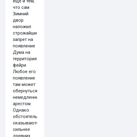
ещё и тем,
что сам
Зимний
двор
наложил
строжайший
запрет на
появление
Дума на
территориях
фейри.
Любое его
появление
там может
обернуться
немедленным
арестом.
Однако
обстоятельства
оказываются
сильнее
древних