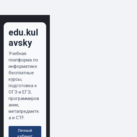
edu.kul
avsky
Учебная
платформа по
информатике:
бесплатные
курсы,
подготовка к
ОГЭ и ЕГЭ,
программиров
ание,
метапредметк
а и CTF.
Личный
кабинет