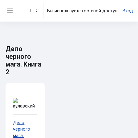
Перейти к основному содержанию
Вы используете гостевой доступ
Вход
Боковая панель
Дело
черного
мага. Книга
2
Требуемые условия завершения
Дело
черного
мага.