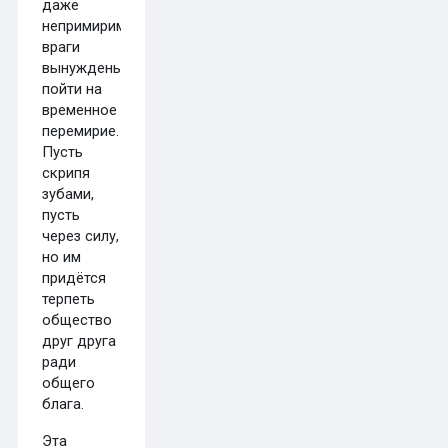
даже
непримиримые
враги
вынуждены
пойти на
временное
перемирие.
Пусть
скрипя
зубами,
пусть
через силу,
но им
придётся
терпеть
общество
друг друга
ради
общего
блага.
Эта