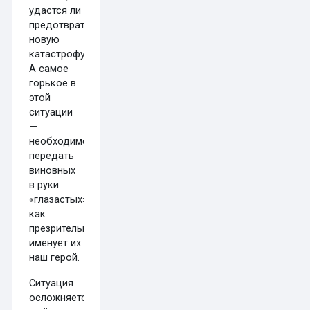
удастся ли
предотвратить
новую
катастрофу.
А самое
горькое в
этой
ситуации
—
необходимость
передать
виновных
в руки
«глазастых»,
как
презрительно
именует их
наш герой.
Ситуация
осложняется