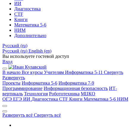
ИИ
Диагностика
CTF
Книги
Математика 5-6
НИМ
Дополнительно
Русский ‎(ru)‎
Русский ‎(ru)‎
English ‎(en)‎
Вы используете гостевой доступ
Вход
В начало
Все курсы
Учителям
Информатика 5-11
Свернуть
Развернуть
Проекты
Информатика 5-6
Информатика 7-9
Программирование
Информационная безопасность
ИТ-
вертикаль
Технология
Робототехника
МЦКО
ОГЭ
ЕГЭ
ИИ
Диагностика
CTF
Книги
Математика 5-6
НИМ
Развернуть всё
Свернуть всё