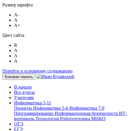
Размер шрифта
A-
A
A+
Цвет сайта
R
A
A
A
Перейти к основному содержанию
Боковая панель
В начало
Все курсы
Учителям
Информатика 5-11
Проекты
Информатика 5-6
Информатика 7-9
Программирование
Информационная безопасность
ИТ-
вертикаль
Технология
Робототехника
МЦКО
ОГЭ
ЕГЭ