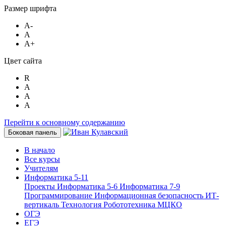
Размер шрифта
A-
A
A+
Цвет сайта
R
A
A
A
Перейти к основному содержанию
Боковая панель
В начало
Все курсы
Учителям
Информатика 5-11
Проекты
Информатика 5-6
Информатика 7-9
Программирование
Информационная безопасность
ИТ-
вертикаль
Технология
Робототехника
МЦКО
ОГЭ
ЕГЭ