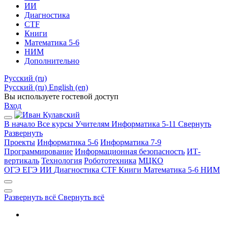
ИИ
Диагностика
CTF
Книги
Математика 5-6
НИМ
Дополнительно
Русский ‎(ru)‎
Русский ‎(ru)‎
English ‎(en)‎
Вы используете гостевой доступ
Вход
В начало
Все курсы
Учителям
Информатика 5-11
Свернуть
Развернуть
Проекты
Информатика 5-6
Информатика 7-9
Программирование
Информационная безопасность
ИТ-
вертикаль
Технология
Робототехника
МЦКО
ОГЭ
ЕГЭ
ИИ
Диагностика
CTF
Книги
Математика 5-6
НИМ
Развернуть всё
Свернуть всё