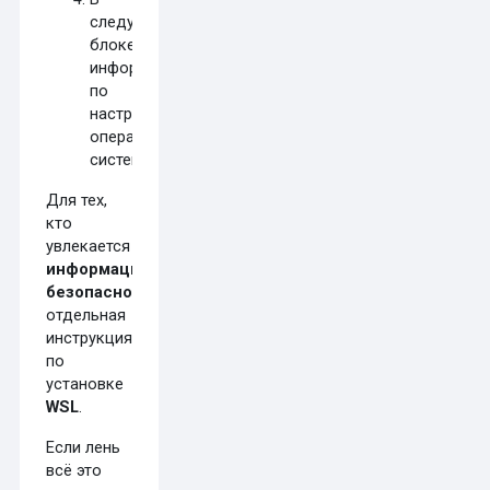
следующем
блоке
информация
по
настройке
операционных
систем.
Для тех,
кто
увлекается
информационной
безопасностью
отдельная
инструкция
по
установке
WSL
.
Если лень
всё это