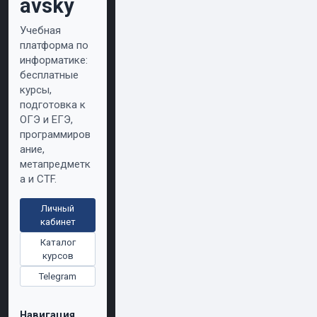
avsky
Учебная
платформа по
информатике:
бесплатные
курсы,
подготовка к
ОГЭ и ЕГЭ,
программиров
ание,
метапредметк
а и CTF.
Личный
кабинет
Каталог
курсов
Telegram
Навигация