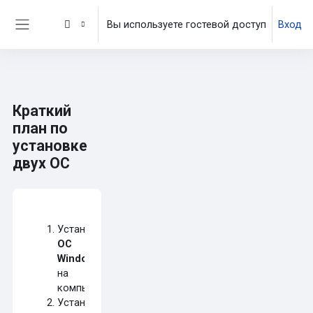
Перейти к основному содержанию
Вы используете гостевой доступ
Вход
Боковая панель
Краткий
план по
установке
двух ОС
Требуемые условия завершения
Установить
ОС
Windows
на
компьютер
Установить