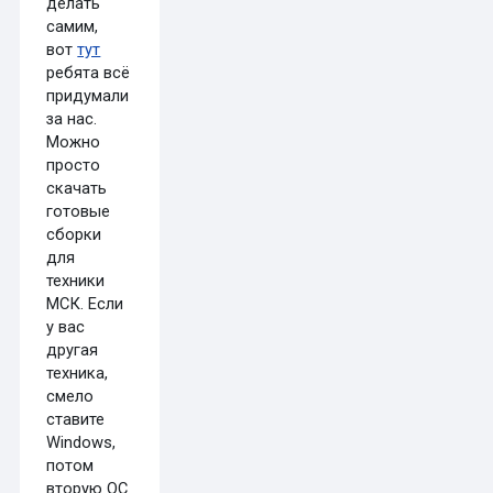
делать
самим,
вот
тут
ребята всё
придумали
за нас.
Можно
просто
скачать
готовые
сборки
для
техники
МСК. Если
у вас
другая
техника,
смело
ставите
Windows,
потом
вторую ОС