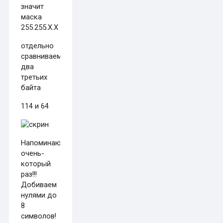
значит
маска
255.255.X.X
отдельно
сравниваем
два
третьих
байта
114 и 64
Напоминаю
очень-
который
раз!!!
Добиваем
нулями до
8
символов!