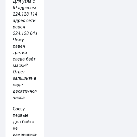
Для узла с
IP-⁠адресом
224.128.114.142
адрес сети
равен
224.128.64.0.
Чему
равен
третий
слева байт
маски?
Ответ
запишите в
виде
десятичного
числа.
Сразу:
первые
два байта
не
изменились,