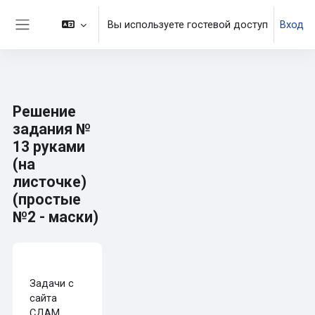
Перейти к основному содержанию
Вы используете гостевой доступ
Вход
Боковая панель
Решение
задания №
13 руками
(на
листочке)
(простые
№2 - маски)
Требуемые условия завершения
Задачи с
сайта
СДАМ