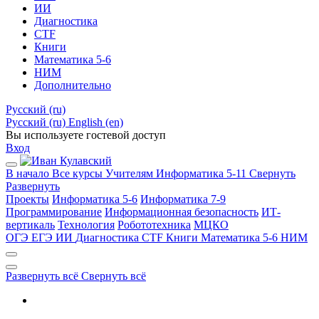
ИИ
Диагностика
CTF
Книги
Математика 5-6
НИМ
Дополнительно
Русский ‎(ru)‎
Русский ‎(ru)‎
English ‎(en)‎
Вы используете гостевой доступ
Вход
В начало
Все курсы
Учителям
Информатика 5-11
Свернуть
Развернуть
Проекты
Информатика 5-6
Информатика 7-9
Программирование
Информационная безопасность
ИТ-
вертикаль
Технология
Робототехника
МЦКО
ОГЭ
ЕГЭ
ИИ
Диагностика
CTF
Книги
Математика 5-6
НИМ
Развернуть всё
Свернуть всё