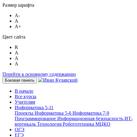
Размер шрифта
A-
A
A+
Цвет сайта
R
A
A
A
Перейти к основному содержанию
Боковая панель
В начало
Все курсы
Учителям
Информатика 5-11
Проекты
Информатика 5-6
Информатика 7-9
Программирование
Информационная безопасность
ИТ-
вертикаль
Технология
Робототехника
МЦКО
ОГЭ
ЕГЭ